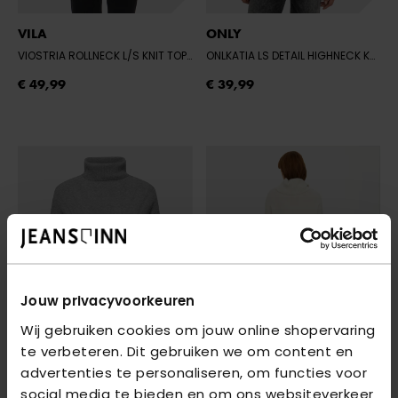
VILA
ONLY
VIOSTRIA ROLLNECK L/S KNIT TOP-NOOS
- DEEP DEPTHS
ONLKATIA LS DETAIL HIGHNECK KNT
- 
€ 49,99
€ 39,99
Jouw privacyvoorkeuren
Wij gebruiken cookies om jouw online shopervaring
te verbeteren. Dit gebruiken we om content en
advertenties te personaliseren, om functies voor
social media te bieden en om ons websiteverkeer
ONLY
VERO MODA