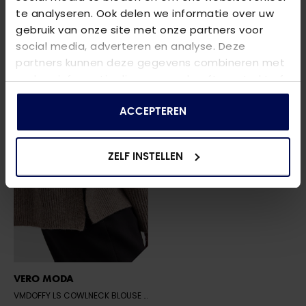
te analyseren. Ook delen we informatie over uw
ONLJEANETT LIFE L/S RIB ROLLNECK CC
- LIGHT GREY MELANGE
VMDOFFY LS COWLNECK BLOUSE GA NOOS
gebruik van onze site met onze partners voor
€ 39,99
€ 36,99
social media, adverteren en analyse. Deze
partners kunnen deze gegevens combineren met
andere informatie die u aan ze heeft verstrekt of
die ze hebben verzameld op basis van uw gebruik
van hun services.
ACCEPTEREN
ZELF INSTELLEN
VERO MODA
VMDOFFY LS COWLNECK BLOUSE GA NOOS
- SEPIA TINT/MELANGE