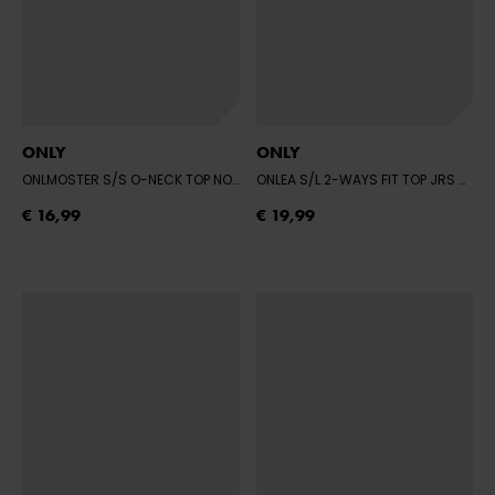
ONLY
ONLY
ONLMOSTER S/S O-NECK TOP NOOS JRS
- SCARLET IBIS
ONLEA S/L 2-WAYS FIT TOP JRS NOOS
€ 16,99
€ 19,99