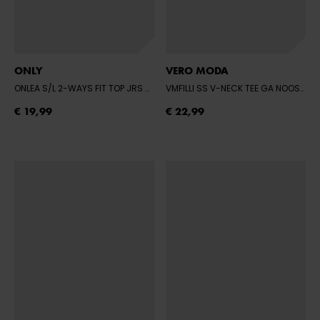
ONLY
VERO MODA
ONLEA S/L 2-WAYS FIT TOP JRS NOOS
- CLOUD DANCER
VMFILLI SS V-NECK TEE GA NOOS
- B
€ 19,99
€ 22,99