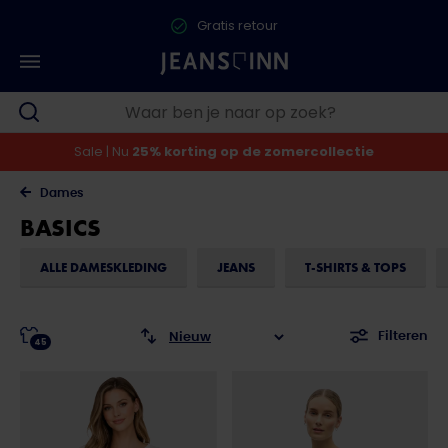
Gratis retour
Sale | Nu
25% korting op de zomercollectie
Dames
BASICS
ALLE DAMESKLEDING
JEANS
T-SHIRTS & TOPS
Filteren
45