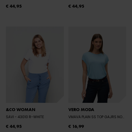
€ 44,95
€ 44,95
&CO WOMAN
VERO MODA
SAVI
- 43010 R-WHITE
VMAVA PLAIN SS TOP GAJRS NOOS
- 
€ 44,95
€ 16,99