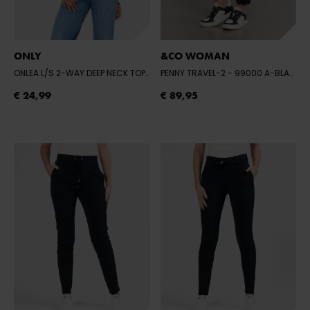
ONLY
&CO WOMAN
ONLEA L/S 2-WAY DEEP NECK TOP JRS
PENNY TRAVEL-2
- WINETASTING
- 99000 A-BLACK
€ 24,99
€ 89,95