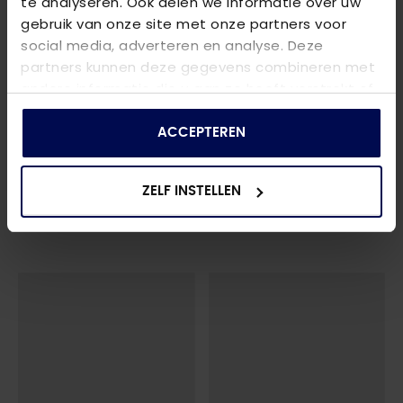
te analyseren. Ook delen we informatie over uw
gebruik van onze site met onze partners voor
social media, adverteren en analyse. Deze
partners kunnen deze gegevens combineren met
andere informatie die u aan ze heeft verstrekt of
die ze hebben verzameld op basis van uw gebruik
van hun services.
ACCEPTEREN
PIECES
ONLY
PCNEJA SL REVERSIBLE TOP NOOS BC
- BRIGHT WHITE
ONLMOSTER S/S O-NECK TOP NOOS JRS
ZELF INSTELLEN
€ 19,99
€ 16,99