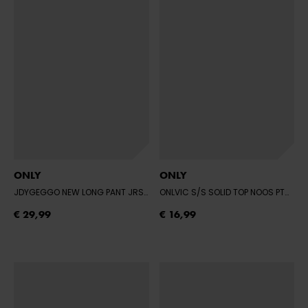
ONLY
ONLY
JDYGEGGO NEW LONG PANT JRS NOOS
- BLACK/LEO AOP
ONLVIC S/S SOLID TOP NOOS PTM
- G
€ 29,99
€ 16,99