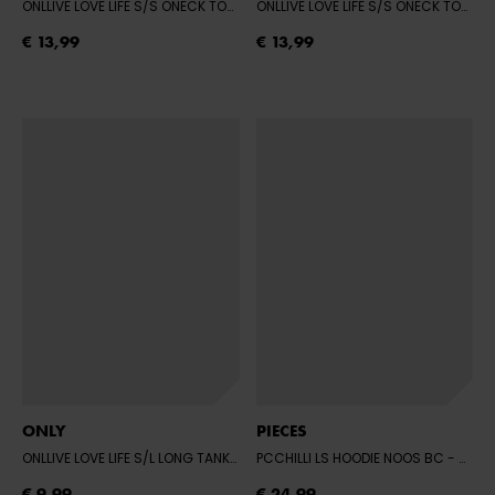
ONLLIVE LOVE LIFE S/S ONECK TOP NOO - WHITE
- WHITE
ONLLIVE LOVE LIFE S/S ONECK TOP NOO - BLACK
€ 13,99
€ 13,99
ONLY
PIECES
ONLLIVE LOVE LIFE S/L LONG TANK TOP - BLACK
PCCHILLI LS HOODIE NOOS BC
- BLACK
- SHOCKING PINK
€ 9,99
€ 24,99