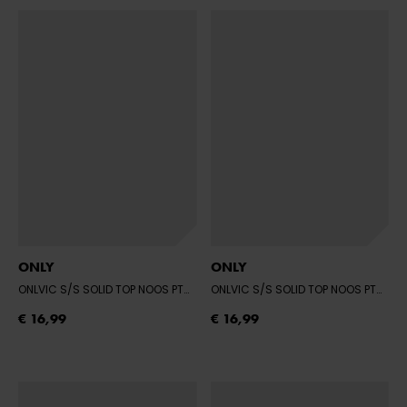
ONLY
ONLY
ONLVIC S/S SOLID TOP NOOS PTM
- GRANITA
ONLVIC S/S SOLID TOP NOOS PTM
- B
€ 16,99
€ 16,99