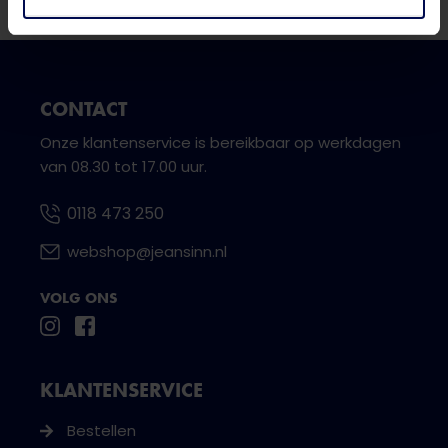
CONTACT
Onze klantenservice is bereikbaar op werkdagen
van 08.30 tot 17.00 uur.
0118 473 250
webshop@jeansinn.nl
VOLG ONS
KLANTENSERVICE
Bestellen