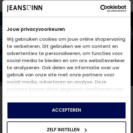
Jouw privacyvoorkeuren
Wij gebruiken cookies om jouw online shopervaring
te verbeteren. Dit gebruiken we om content en
advertenties te personaliseren, om functies voor
social media te bieden en om ons websiteverkeer
te analyseren. Ook delen we informatie over uw
gebruik van onze site met onze partners voor
social media, adverteren en analyse. Deze
partners kunnen deze gegevens combineren met
andere informatie die u aan ze heeft verstrekt of
NIEUWSBRIEF
die ze hebben verzameld op basis van uw gebruik
van hun services.
ACCEPTEREN
Blijf op de hoogte van nieuwe artikelen,
spijkerharde deals en leuke verrassingen
ZELF INSTELLEN