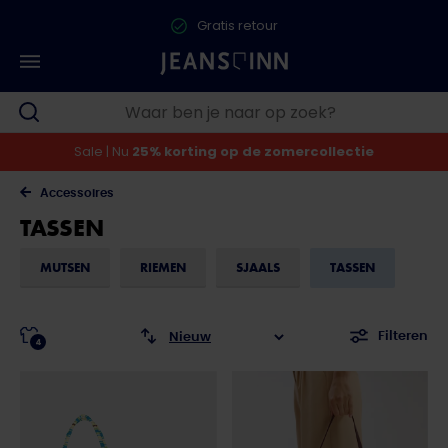
Gratis retour
Sale | Nu
25% korting op de zomercollectie
Accessoires
TASSEN
MUTSEN
RIEMEN
SJAALS
TASSEN
Filteren
4