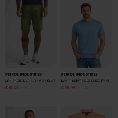
PETROL INDUSTRIES
PETROL INDUSTRIES
MEN SHORTS CHINO
- 6134 DUSTY ARMY
MEN T-SHIRT SS CLASSIC PRINT
- 51
€ 41,99
€ 20,99
€ 55,99
€ 27,99