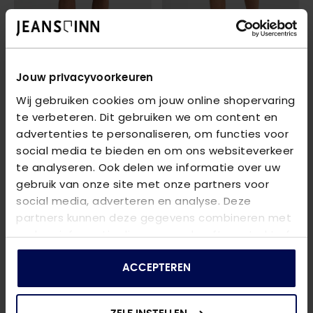
Jouw privacyvoorkeuren
PETROL INDUSTRIES
PETROL INDUSTRIES
Wij gebruiken cookies om jouw online shopervaring
MEN SHORTS CHINO
- 5178 NAVY BLUE
MEN SHORTS CARGO
- 5178 NAVY BLUE
te verbeteren. Dit gebruiken we om content en
€ 37,49
€ 37,49
€ 49,99
€ 49,99
advertenties te personaliseren, om functies voor
social media te bieden en om ons websiteverkeer
te analyseren. Ook delen we informatie over uw
gebruik van onze site met onze partners voor
social media, adverteren en analyse. Deze
partners kunnen deze gegevens combineren met
andere informatie die u aan ze heeft verstrekt of
die ze hebben verzameld op basis van uw gebruik
van hun services.
ACCEPTEREN