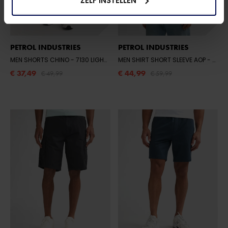
ZELF INSTELLEN
PETROL INDUSTRIES
PETROL INDUSTRIES
MEN SHORTS CHINO
- 7130 LIGHT TAN
MEN SHIRT SHORT SLEEVE AOP
- 5178 NAVY BLUE
€ 37,49
€ 44,99
€ 49,99
€ 59,99