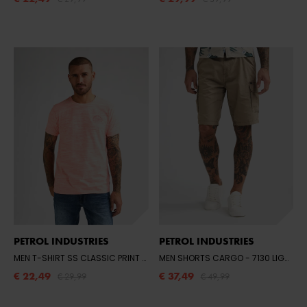
PETROL INDUSTRIES
PETROL INDUSTRIES
MEN T-SHIRT SS CLASSIC PRINT
- 3099 FIERY CORAL
MEN SHORTS CARGO
- 7130 LIGHT TAN
€ 22,49
€ 37,49
€ 29,99
€ 49,99