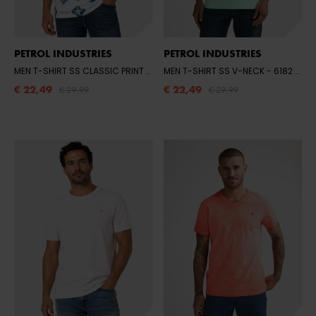
PETROL INDUSTRIES
PETROL INDUSTRIES
MEN T-SHIRT SS CLASSIC PRINT
- 5196 SKY
MEN T-SHIRT SS V-NECK
- 6182 GREEN AQUA
€ 22,49
€ 22,49
€ 29,99
€ 29,99