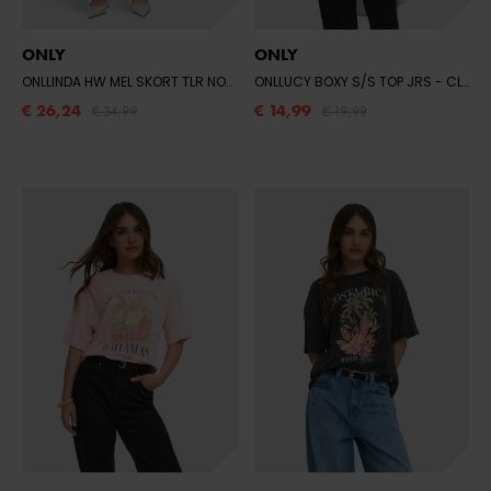
ONLY
ONLY
ONLLINDA HW MEL SKORT TLR NOOS
- FUNGI/MELANGE
ONLLUCY BOXY S/S TOP JRS
- CLOUD DANCER/POMEGRANATE
€ 26,24
€ 14,99
€ 34,99
€ 19,99