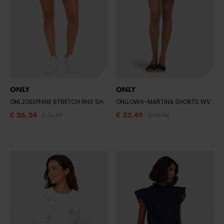
ONLY
ONLY
ONLJOSEPHINE STRETCH RHS SHORTS DNM
- LIGHT BLUE DENIM
ONLLOWA-MARTINA SHORTS WVN
- 
€ 26,24
€ 22,49
€ 34,99
€ 29,99