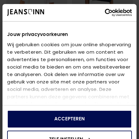
Jouw privacyvoorkeuren
ONLY
ONLY
Wij gebruiken cookies om jouw online shopervaring
ONLEMMINA S/S TOP BOX JRS
- BRIGHT WHITE/LEMONADE
ONLKATTI S/S DOBBY TOP WVN NOOS
te verbeteren. Dit gebruiken we om content en
€ 16,49
€ 17,24
€ 21,99
€ 22,99
advertenties te personaliseren, om functies voor
social media te bieden en om ons websiteverkeer
te analyseren. Ook delen we informatie over uw
gebruik van onze site met onze partners voor
social media, adverteren en analyse. Deze
partners kunnen deze gegevens combineren met
andere informatie die u aan ze heeft verstrekt of
die ze hebben verzameld op basis van uw gebruik
van hun services.
ACCEPTEREN