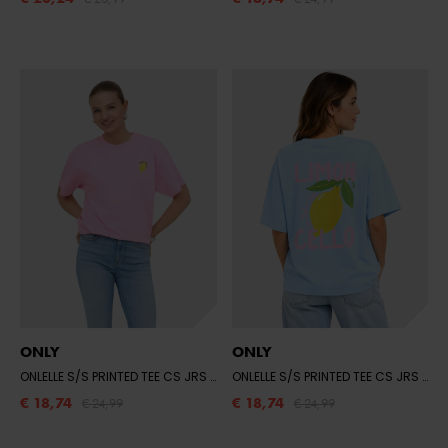
ONLY
ONLY
ONLELLE S/S PRINTED TEE CS JRS
- PRISM PINK/W. MELANGE
ONLELLE S/S PRINTED TEE CS JRS
- PL
€ 18,74
€ 18,74
€ 24,99
€ 24,99