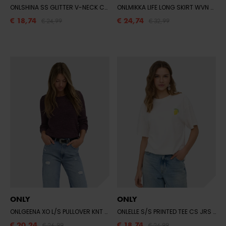
ONLSHINA SS GLITTER V-NECK CS KNT
- BIRCH/BLACK GRAPHIC
ONLMIKKA LIFE LONG SKIRT WVN NOOS
€ 18,74
€ 24,74
€ 24,99
€ 32,99
ONLY
ONLY
ONLGEENA XO L/S PULLOVER KNT NOOS
- FUDGE
ONLELLE S/S PRINTED TEE CS JRS
- C
€ 20,24
€ 18,74
€ 26,99
€ 24,99