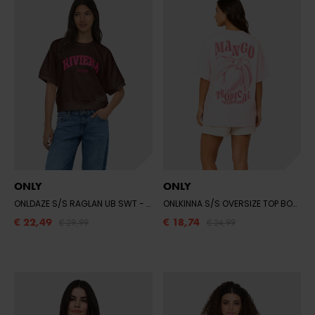
ONLY
ONLY
ONLDAZE S/S RAGLAN UB SWT
- CHOCOLATE MARTINI/RIVIERA (PINK)
ONLKINNA S/S OVERSIZE TOP BOX CS JR
€ 22,49
€ 18,74
€ 29,99
€ 24,99