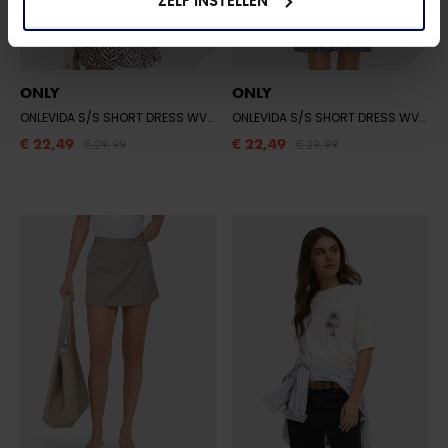
ZELF INSTELLEN
ONLY
ONLY
ONLEVIDA S/S SHORT DRESS WVN NOOS
- FUDGE/KELLY LEAF
ONLEVIDA S/S SHORT DRESS WVN NOOS
€ 22,49
€ 22,49
€ 29,99
€ 29,99