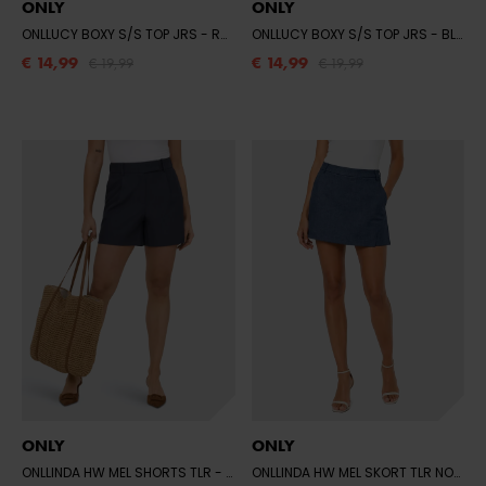
ONLY
ONLY
ONLLUCY BOXY S/S TOP JRS
- ROSY TOUCH/BAHAMAS
ONLLUCY BOXY S/S TOP JRS
- BLACK/LEO AOP
€ 14,99
€ 14,99
€ 19,99
€ 19,99
ONLY
ONLY
ONLLINDA HW MEL SHORTS TLR
- NIGHT SKY/ETERNAL
ONLLINDA HW MEL SKORT TLR NOOS
-