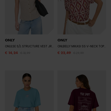
ONLY
ONLY
ONLILSE S/L STRUCTURE VEST JRS NOOS
- SILVER LINING
ONLBELLY MIKASI SS V-NECK TOP WVN E
€ 14,24
€ 22,49
€ 18,99
€ 29,99