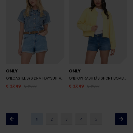
ONLY
ONLY
ONLCASTEL S/S DNM PLAYSUIT AZG NOOS
- LIGHT BLUE DENIM
ONLPOPTRASH L/S SHORT BOMBER PNT
€ 37,49
€ 37,49
€ 49,99
€ 49,99
1
2
3
4
5