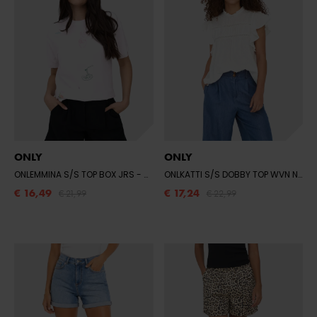
ONLY
ONLY
ONLEMMINA S/S TOP BOX JRS
- BRIGHT WHITE/HEART
ONLKATTI S/S DOBBY TOP WVN NOOS
€ 16,49
€ 17,24
€ 21,99
€ 22,99