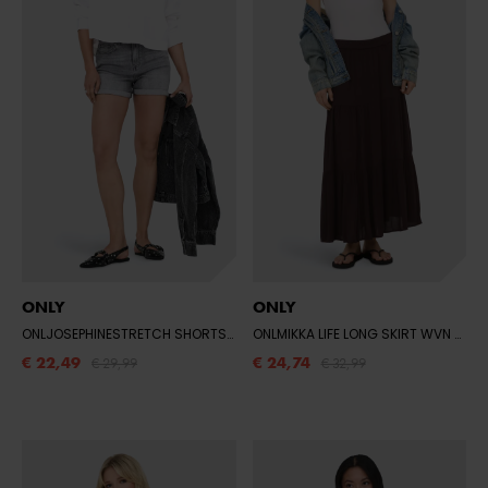
ONLY
ONLY
ONLJOSEPHINESTRETCH SHORTS DNM AZG
- MEDIUM GREY DENIM
ONLMIKKA LIFE LONG SKIRT WVN NOOS
€ 22,49
€ 24,74
€ 29,99
€ 32,99