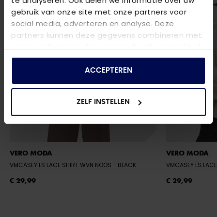
te analyseren. Ook delen we informatie over uw
gebruik van onze site met onze partners voor
social media, adverteren en analyse. Deze
partners kunnen deze gegevens combineren met
andere informatie die u aan ze heeft verstrekt of
die ze hebben verzameld op basis van uw gebruik
van hun services.
ACCEPTEREN
ZELF INSTELLEN
VERO MODA
VERO MODA
VMCASEY LS LACE SHIRT WVN NOOS
- BLACK
VMCASEY LS LAC
€ 29,99
€ 29,99