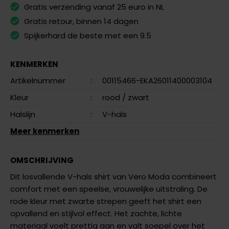
Gratis verzending vanaf 25 euro in NL
Gratis retour, binnen 14 dagen
Spijkerhard de beste met een 9.5
KENMERKEN
Artikelnummer
:
00115466-EKA26011400003104
Kleur
:
rood
/ zwart
Halslijn
:
V-hals
Meer kenmerken
OMSCHRIJVING
Dit losvallende V-hals shirt van Vero Moda combineert
comfort met een speelse, vrouwelijke uitstraling. De
rode kleur met zwarte strepen geeft het shirt een
opvallend en stijlvol effect. Het zachte, lichte
materiaal voelt prettig aan en valt soepel over het