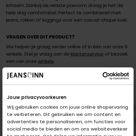
lichaam. Dankzij de relaxte pasvorm draag je het de
hele dag comfortabel. Perfect te combineren met
jeans, rokken of leggings voor een casual-chique look.
VRAGEN OVER DIT PRODUCT?
We helpen je graag verder online of in één van onze 6
winkels. Stel je vraag aan de
klantenservice
of bezoek
een van onze
winkels
.
AANBEVOLEN VOOR JOU
Shop hier de meest recente items van Vero Moda
Jouw privacyvoorkeuren
Wij gebruiken cookies om jouw online shopervaring
te verbeteren. Dit gebruiken we om content en
advertenties te personaliseren, om functies voor
social media te bieden en om ons websiteverkeer