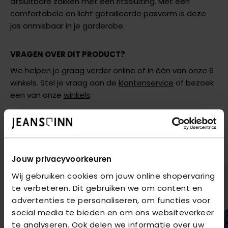
afsluitbare zakken met een ritssluiting. Met een
comfortabele en licht getailleerde pasvorm is deze
jas onmisbaar in je garderobe.
VRAGEN OVER DIT PRODUCT?
We helpen je graag verder online of in één van onze 6
winkels. Stel je vraag aan de
klantenservice
of bezoek
een van onze
winkels
.
AANBEVOLEN VOOR JOU
Shop hier de meest recente items van Cars Jeans
Jouw privacyvoorkeuren
Wij gebruiken cookies om jouw online shopervaring
te verbeteren. Dit gebruiken we om content en
advertenties te personaliseren, om functies voor
social media te bieden en om ons websiteverkeer
te analyseren. Ook delen we informatie over uw