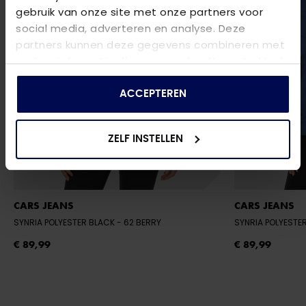
gebruik van onze site met onze partners voor
social media, adverteren en analyse. Deze
partners kunnen deze gegevens combineren met
andere informatie die u aan ze heeft verstrekt of
die ze hebben verzameld op basis van uw gebruik
van hun services.
ACCEPTEREN
ZELF INSTELLEN
CARS JEANS
CARS JEANS
SYNRIA POLYESTER BLACK
- 62 BERRY
SYNRIA POLYESTE
€ 89,99
€ 89,99