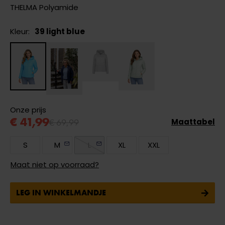
THELMA Polyamide
Kleur:
39 light blue
Onze prijs
€ 41,99
€ 69,99
Maattabel
S
M
L
XL
XXL
Maat niet op voorraad?
LEG IN WINKELMANDJE