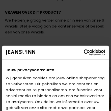
VRAGEN OVER DIT PRODUCT?
We helpen je graag verder online of in één van onze 6
winkels. Stel je vraag aan de
klantenservice
of bezoek
een van onze
winkels
.
AANBEVOLEN VOOR JOU
Shop hier de meest recente items van Elvira
Jouw privacyvoorkeuren
Wij gebruiken cookies om jouw online shopervaring
te verbeteren. Dit gebruiken we om content en
advertenties te personaliseren, om functies voor
social media te bieden en om ons websiteverkeer
te analyseren. Ook delen we informatie over uw
gebruik van onze site met onze partners voor