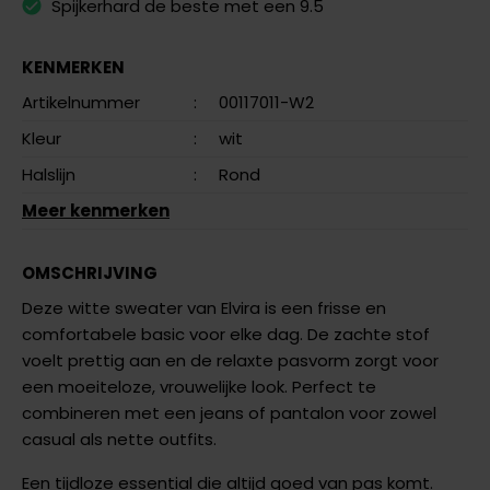
Spijkerhard de beste met een 9.5
KENMERKEN
Artikelnummer
:
00117011-W2
Kleur
:
wit
Halslijn
:
Rond
Meer kenmerken
OMSCHRIJVING
Deze witte sweater van Elvira is een frisse en
comfortabele basic voor elke dag. De zachte stof
voelt prettig aan en de relaxte pasvorm zorgt voor
een moeiteloze, vrouwelijke look. Perfect te
combineren met een jeans of pantalon voor zowel
casual als nette outfits.
Een tijdloze essential die altijd goed van pas komt.