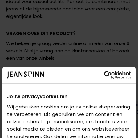
ideaal voor casual outfits. Perfect te combineren met
jeans of de bijpassende pantalon voor een complete,
eigentijdse look.
VRAGEN OVER DIT PRODUCT?
We helpen je graag verder online of in één van onze 6
winkels. Stel je vraag aan de
klantenservice
of bezoek
een van onze
winkels
.
AANBEVOLEN VOOR JOU
Shop hier de meest recente items van &Co Woman
Jouw privacyvoorkeuren
Wij gebruiken cookies om jouw online shopervaring
te verbeteren. Dit gebruiken we om content en
advertenties te personaliseren, om functies voor
social media te bieden en om ons websiteverkeer
te analyseren. Ook delen we informatie over uw