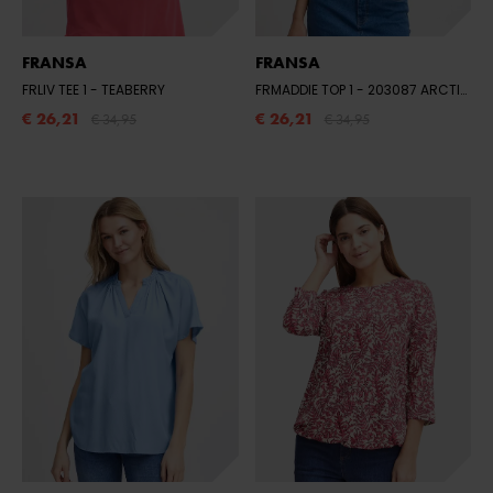
FRANSA
FRANSA
FRLIV TEE 1
- TEABERRY
FRMADDIE TOP 1
- 203087 ARCTIC WOLF MIX
€ 26,21
€ 26,21
€ 34,95
€ 34,95