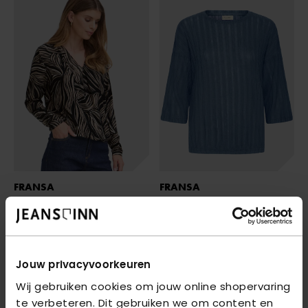
FRANSA
FRANSA
FRFLORA TEE 5
- BLACK ART
FRKAIA TEE 1
- BERING SEA MELANGE
€ 26,21
€ 26,21
€ 34,95
€ 34,95
Jouw privacyvoorkeuren
Wij gebruiken cookies om jouw online shopervaring
te verbeteren. Dit gebruiken we om content en