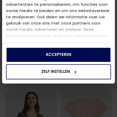
advertenties te personaliseren, om functies voor
social media te bieden en om ons websiteverkeer
te analyseren. Ook delen we informatie over uw
gebruik van onze site met onze partners voor
social media, adverteren en analyse. Deze
partners kunnen deze gegevens combineren met
andere informatie die u aan ze heeft verstrekt of
die ze hebben verzameld op basis van uw gebruik
van hun services.
ACCEPTEREN
FRANSA
FRANSA
FRJUSTINI BL 1
- BLACK ART
FRFLORA TEE 6
- BLACK ART
ZELF INSTELLEN
€ 29,96
€ 26,21
€ 39,95
€ 34,95