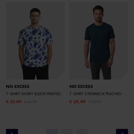
NO EXCESS
NO EXCESS
T-SHIRT SHORT SLEEVE PRINTED
- 030 BLUE
T-SHIRT CREWNECK PEACHED
- 078 NIGHT
€ 37,49
€ 29,99
€ 49,99
€ 39,99