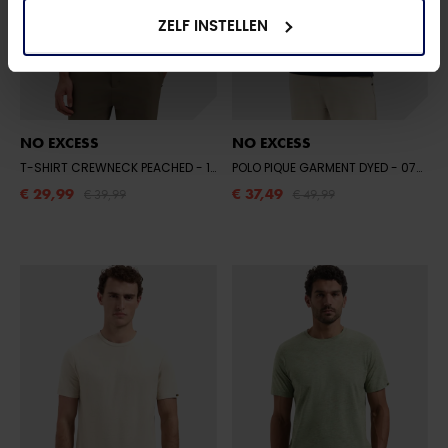
ZELF INSTELLEN
NO EXCESS
NO EXCESS
T-SHIRT CREWNECK PEACHED
- 138 DUSTY BLUE
POLO PIQUE GARMENT DYED
- 078 NIGHT
€ 29,99
€ 37,49
€ 39,99
€ 49,99