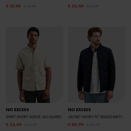
€ 37,49
€ 52,49
€ 49,99
€ 69,99
NO EXCESS
NO EXCESS
SHIRT SHORT SLEEVE JACQUARD UNI
- 045 DESERT
JACKET SHORT FIT SEALED KNITTED MIX
€ 52,49
€ 89,99
€ 69,99
€ 149,99