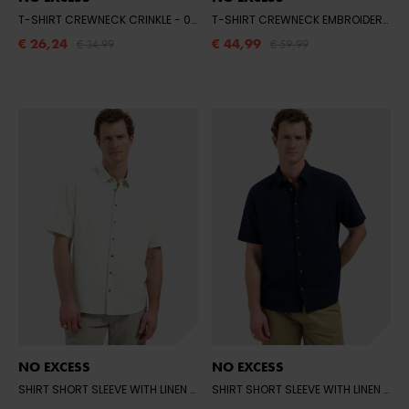
T-SHIRT CREWNECK CRINKLE
- 042 DARK BROWN
T-SHIRT CREWNECK EMBROIDERY AOP
€ 26,24
€ 44,99
€ 34,99
€ 59,99
NO EXCESS
NO EXCESS
SHIRT SHORT SLEEVE WITH LINEN
- 057 SEAGREEN
SHIRT SHORT SLEEVE WITH LINEN
- 07