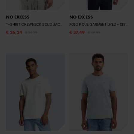
NO EXCESS
NO EXCESS
T-SHIRT CREWNECK SOLID JACQUARD
POLO PIQUE GARMENT DYED
- 078 NIGHT
- 138 DUSTY BLUE
€ 26,24
€ 37,49
€ 34,99
€ 49,99