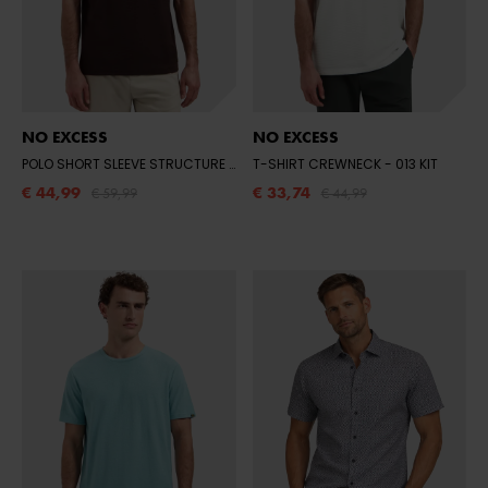
NO EXCESS
NO EXCESS
POLO SHORT SLEEVE STRUCTURE
- 042 DARK BROWN
T-SHIRT CREWNECK
- 013 KIT
€ 44,99
€ 33,74
€ 59,99
€ 44,99