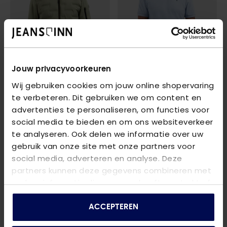
Jouw privacyvoorkeuren
Wij gebruiken cookies om jouw online shopervaring
NO EXCESS
NO EXCESS
te verbeteren. Dit gebruiken we om content en
JACKET SHORT FIT SEALED KNITTED MIX
T-SHIRT CREWNECK SLUB
- 177 LIGHT ARMY
- 138 DUSTY BLUE
advertenties te personaliseren, om functies voor
€ 89,99
€ 22,49
€ 149,99
€ 29,99
social media te bieden en om ons websiteverkeer
te analyseren. Ook delen we informatie over uw
gebruik van onze site met onze partners voor
social media, adverteren en analyse. Deze
partners kunnen deze gegevens combineren met
andere informatie die u aan ze heeft verstrekt of
die ze hebben verzameld op basis van uw gebruik
van hun services.
ACCEPTEREN