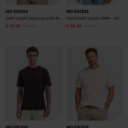
NO EXCESS
NO EXCESS
SHIRT SHORT SLEEVE ALLOVER PRINTED
POLO SHORT SLEEVE ZIPPER
- 010 WHITE
- 015 SAND
€ 37,49
€ 44,99
€ 49,99
€ 59,99
NO EXCESS
NO EXCESS