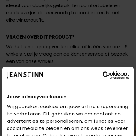
ideaal voor dagelijks gebruik. Een comfortabele en
modieuze jas die eenvoudig te combineren is met
elke winteroutfit.
VRAGEN OVER DIT PRODUCT?
We helpen je graag verder online of in één van onze 6
winkels. Stel je vraag aan de
klantenservice
of bezoek
een van onze
winkels
.
AANBEVOLEN VOOR JOU
Shop hier de meest recente items van COVERED
Jouw privacyvoorkeuren
Wij gebruiken cookies om jouw online shopervaring
te verbeteren. Dit gebruiken we om content en
advertenties te personaliseren, om functies voor
social media te bieden en om ons websiteverkeer
te analyseren. Ook delen we informatie over uw