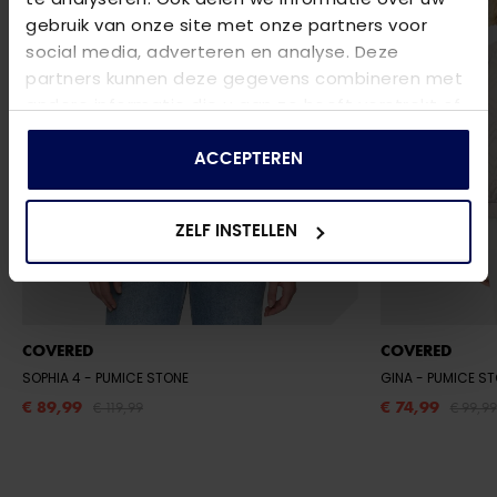
gebruik van onze site met onze partners voor
social media, adverteren en analyse. Deze
partners kunnen deze gegevens combineren met
andere informatie die u aan ze heeft verstrekt of
die ze hebben verzameld op basis van uw gebruik
van hun services.
ACCEPTEREN
ZELF INSTELLEN
COVERED
COVERED
SOPHIA 4
- PUMICE STONE
GINA
- PUMICE S
€ 89,99
€ 74,99
€ 119,99
€ 99,99