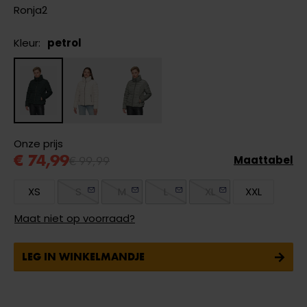
Ronja2
Kleur:
petrol
Onze prijs
€ 74,99
€ 99,99
Maattabel
XS
S
M
L
XL
XXL
Maat niet op voorraad?
LEG IN WINKELMANDJE