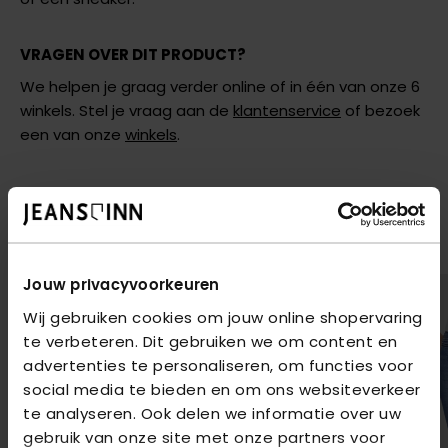
VRAGEN OVER DIT PRODUCT?
We helpen je graag verder online of in één van onze 6
winkels. Stel je vraag aan de
klantenservice
of bezoek
een van onze
winkels
.
AANBEVOLEN VOOR JOU
Shop hier de meest recente items van Only
Jouw privacyvoorkeuren
Wij gebruiken cookies om jouw online shopervaring
te verbeteren. Dit gebruiken we om content en
advertenties te personaliseren, om functies voor
social media te bieden en om ons websiteverkeer
te analyseren. Ook delen we informatie over uw
gebruik van onze site met onze partners voor