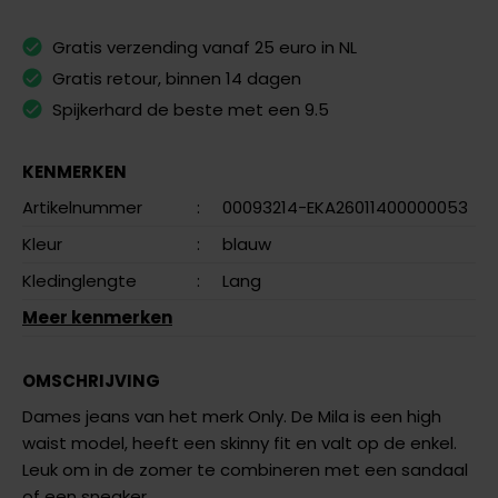
Gratis verzending vanaf 25 euro in NL
Gratis retour, binnen 14 dagen
Spijkerhard de beste met een 9.5
KENMERKEN
Artikelnummer
:
00093214-EKA26011400000053
Kleur
:
blauw
Kledinglengte
:
Lang
Meer kenmerken
OMSCHRIJVING
Dames jeans van het merk Only. De Mila is een high
waist model, heeft een skinny fit en valt op de enkel.
Leuk om in de zomer te combineren met een sandaal
of een sneaker.