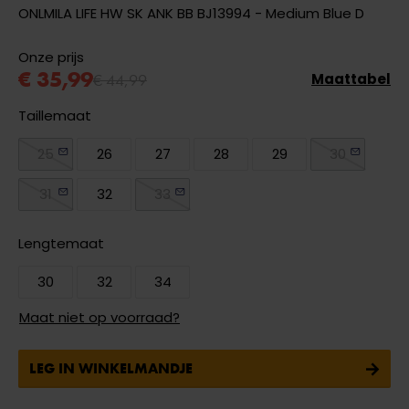
ONLMILA LIFE HW SK ANK BB BJ13994 - Medium Blue D
Onze prijs
€ 35,99
€ 44,99
Maattabel
Taillemaat
25
26
27
28
29
30
31
32
33
Lengtemaat
30
32
34
Maat niet op voorraad?
LEG IN WINKELMANDJE