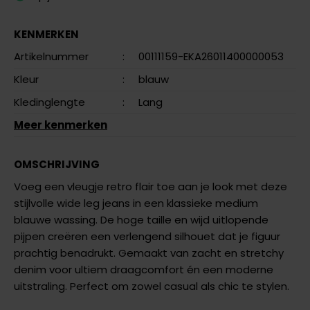
KENMERKEN
Artikelnummer
:
00111159-EKA26011400000053
Kleur
:
blauw
Kledinglengte
:
Lang
Meer kenmerken
OMSCHRIJVING
Voeg een vleugje retro flair toe aan je look met deze
stijlvolle wide leg jeans in een klassieke medium
blauwe wassing. De hoge taille en wijd uitlopende
pijpen creëren een verlengend silhouet dat je figuur
prachtig benadrukt. Gemaakt van zacht en stretchy
denim voor ultiem draagcomfort én een moderne
uitstraling. Perfect om zowel casual als chic te stylen.