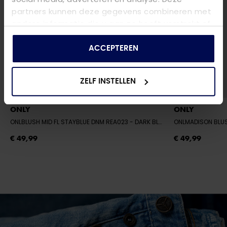
partners kunnen deze gegevens combineren met
andere informatie die u aan ze heeft verstrekt of
die ze hebben verzameld op basis van uw gebruik
van hun services.
ACCEPTEREN
ZELF INSTELLEN
ONLY
ONLY
ONLBLUSH MID FL STAYBLUE DNM REA023
- DARK BLUE DENIM
ONLMADISON BLU
€ 49,99
€ 49,99