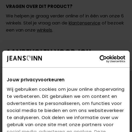
VRAGEN OVER DIT PRODUCT?
We helpen je graag verder online of in één van onze 6
winkels. Stel je vraag aan de
klantenservice
of bezoek
een van onze
winkels
.
AANBEVOLEN VOOR JOU
Shop hier de meest recente jeans van Only
2
voor
€85
2
voor
€85
Jouw privacyvoorkeuren
Wij gebruiken cookies om jouw online shopervaring
te verbeteren. Dit gebruiken we om content en
advertenties te personaliseren, om functies voor
social media te bieden en om ons websiteverkeer
te analyseren. Ook delen we informatie over uw
gebruik van onze site met onze partners voor
social media, adverteren en analyse. Deze