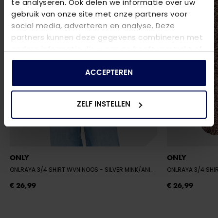
te analyseren. Ook delen we informatie over uw
gebruik van onze site met onze partners voor
social media, adverteren en analyse. Deze
partners kunnen deze gegevens combineren met
andere informatie die u aan ze heeft verstrekt of
die ze hebben verzameld op basis van uw gebruik
van hun services.
ACCEPTEREN
ZELF INSTELLEN
ONLY
ONLY
ONLRAYA 3/4 SHIRT WVN NOOS
- SILVER MINK/ANIMAL
ONLRAYA 3/4 SH
€ 26,99
€ 26,99