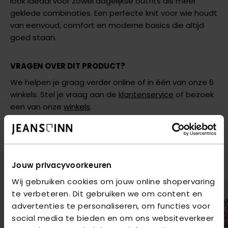
look ideaal voor zowel dagelijkse outfits als meer
geklede combinaties. Een perfecte knit voor wie houdt
van eenvoud, comfort en moderne basics die altijd
goed staan.
VRAGEN OVER DIT PRODUCT?
We helpen je graag verder online of in één van onze 6
winkels. Stel je vraag aan de
klantenservice
of bezoek
een van onze
winkels
.
AANBEVOLEN VOOR JOU
Shop hier de meest recente items van Only
Jouw privacyvoorkeuren
Wij gebruiken cookies om jouw online shopervaring
te verbeteren. Dit gebruiken we om content en
advertenties te personaliseren, om functies voor
social media te bieden en om ons websiteverkeer