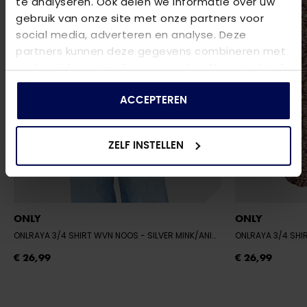
te analyseren. Ook delen we informatie over uw
gebruik van onze site met onze partners voor
social media, adverteren en analyse. Deze
partners kunnen deze gegevens combineren met
andere informatie die u aan ze heeft verstrekt of
die ze hebben verzameld op basis van uw gebruik
van hun services.
ACCEPTEREN
ZELF INSTELLEN
ONLY
ONLY
ONLRAYA 3/4 SHIRT WVN NOOS
- SILVER MINK/ANIMAL
ONLRAYA 3/4 SH
€ 26,99
€ 26,99