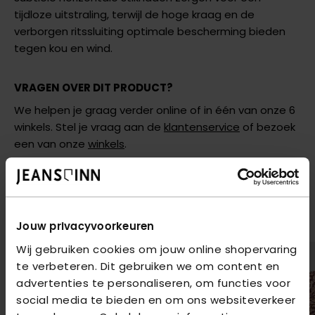
tijdloze uitstraling, terwijl de hoge kraag en de
verborgen ritssluiting optimale bescherming bieden
tegen kou en wind.
VRAGEN OVER DIT PRODUCT?
We helpen je graag verder online of in één van onze 6
winkels. Stel je vraag aan de
klantenservice
of bezoek
een van onze
winkels
.
AANBEVOLEN VOOR JOU
shop hier de meest recente items van Only
Jouw privacyvoorkeuren
Wij gebruiken cookies om jouw online shopervaring
te verbeteren. Dit gebruiken we om content en
advertenties te personaliseren, om functies voor
social media te bieden en om ons websiteverkeer