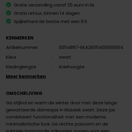
Gratis verzending vanaf 25 euro in NL
Gratis retour, binnen 14 dagen
Spijkerhard de beste met een 9.5
KENMERKEN
Artikelnummer
:
00114897-EKA26011400000004
Kleur
:
zwart
Kledinglengte
:
Kniehoogte
Meer kenmerken
OMSCHRIJVING
Ga stijlvol en warm de winter door met deze lange
gewatteerde damesjas in klassiek zwart. Deze jas
combineert functionaliteit met een moderne,
minimalistische look. De rechte pasvorm en de
subtiele horizontale stiknaden zorgen voor een