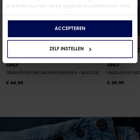
partners kunnen deze gegevens combineren met
andere informatie die u aan ze heeft verstrekt of
die ze hebben verzameld op basis van uw gebruik
van hun services.
ACCEPTEREN
ZELF INSTELLEN
ONLY
ONLY
ONLBLUSH LIFE MID ANK RAW REA1099 N - BLACK DENIM
- BLACK DENIM
€ 44,99
€ 39,99