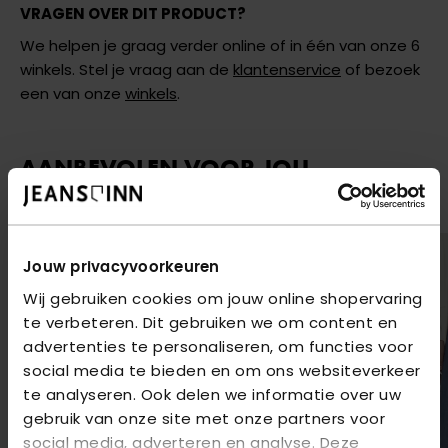
VRAGEN OVER DIT PRODUCT?
We helpen je graag verder online of in één van onze 6
winkels. Stel je vraag aan de
klantenservice
of bezoek
een van onze
winkels
.
AANBEVOLEN VOOR JOU
shop hier de meest recente jeans van Only
2
voor
€85
Jouw privacyvoorkeuren
Wij gebruiken cookies om jouw online shopervaring
te verbeteren. Dit gebruiken we om content en
advertenties te personaliseren, om functies voor
social media te bieden en om ons websiteverkeer
te analyseren. Ook delen we informatie over uw
gebruik van onze site met onze partners voor
social media, adverteren en analyse. Deze