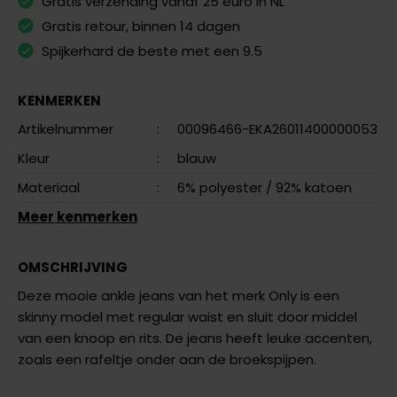
Gratis verzending vanaf 25 euro in NL
Gratis retour, binnen 14 dagen
Spijkerhard de beste met een 9.5
KENMERKEN
Artikelnummer
:
00096466-EKA26011400000053
Kleur
:
blauw
Materiaal
:
6% polyester
/ 92% katoen
Meer kenmerken
OMSCHRIJVING
Deze mooie ankle jeans van het merk Only is een
skinny model met regular waist en sluit door middel
van een knoop en rits. De jeans heeft leuke accenten,
zoals een rafeltje onder aan de broekspijpen.