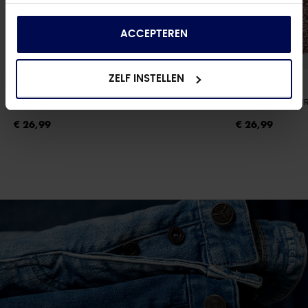
andere informatie die u aan ze heeft verstrekt of
die ze hebben verzameld op basis van uw gebruik
van hun services.
ACCEPTEREN
ZELF INSTELLEN
ONLY
ONLY
ONLRAYA 3/4 SHIRT WVN NOOS
- SILVER MINK/ANIMAL
ONLRAYA 3/4 SH
€ 26,99
€ 26,99