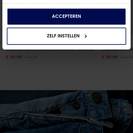
andere informatie die u aan ze heeft verstrekt of
die ze hebben verzameld op basis van uw gebruik
van hun services.
ACCEPTEREN
ZELF INSTELLEN
ONLY
ONLY
ONLBLUSH MID FL STAYBLUE DNM REA023
- DARK BLUE DENIM
ONLMADISON BLU
€ 39,99
€ 39,99
€ 49,99
€ 49,9