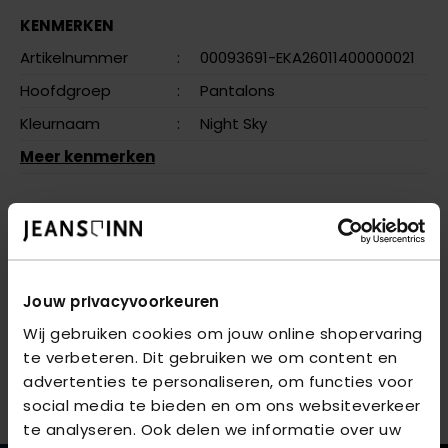
KENMERKEN
Artikelnummer
:
00093691-EKA26011400000021
Hoofdgroep
:
Pantalons
Kleurnaam
:
Night Sky
Meer kenmerken
OMSCHRIJVING
KONPOPTRASH EASY PANT PNT NOOS - Night Sky
VRAGEN OVER DIT PRODUCT?
Jouw privacyvoorkeuren
We helpen je graag verder online of in één van onze 6
Wij gebruiken cookies om jouw online shopervaring
winkels. Stel je vraag aan de
te verbeteren. Dit gebruiken we om content en
klantenservice
of bezoek
een van onze
advertenties te personaliseren, om functies voor
winkels
.
social media te bieden en om ons websiteverkeer
te analyseren. Ook delen we informatie over uw