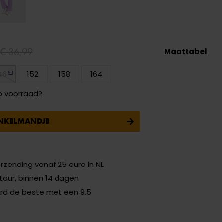
4
€ 36,99
Maattabel
46
152
158
164
p voorraad?
INKELMANDJE
erzending vanaf 25 euro in NL
etour, binnen 14 dagen
ard de beste met een 9.5