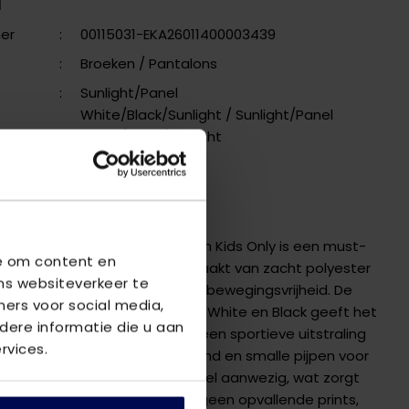
N
er
:
00115031-EKA26011400003439
:
Broeken
/ Pantalons
:
Sunlight/Panel
White/Black/Sunlight
/ Sunlight/Panel
White/Black/Sunlight
erken
VING
UP LIFE X TRACK PANT PNT van Kids Only is een must-
we om content en
eisjes dit winterseizoen. Gemaakt van zacht polyester
ns websiteverkeer te
, biedt deze broek comfort en bewegingsvrijheid. De
ners voor social media,
ombinatie van Sunlight, Panel White en Black geeft het
ere informatie die u aan
itstraling. Het ontwerp heeft een sportieve uitstraling
rvices.
fortabele elastische tailleband en smalle pijpen voor
 fit. Het Kids Only logo is subtiel aanwezig, wat zorgt
entijdse look. De broek heeft geen opvallende prints,