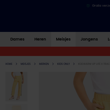
Gratis verz
Dames
Heren
Meisjes
Jongens
L
HOME
MEISJES
MERKEN
KIDS ONLY
KOGWARM UP LIFE X TRAC