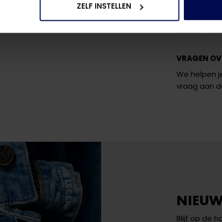
waardoor het
ZELF INSTELLEN
kun je deze
casual T-shi
VRAGEN OV
We helpen je
vraag aan 
NIEUW
Blijf op de 