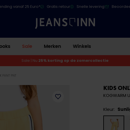
ending vanaf 25 Euro*
Gratis retour
Snelle levering
Beoordee
ooks
Sale
Merken
Winkels
Sale | Nu
25% korting op de zomercollectie
K PANT PNT
KIDS ONL
KOGWARM UP
Kleur:
Sunli