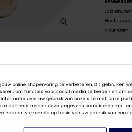
KENMERKE
Artikelnumm
Hoofdgroep
Kleurnaam
Meer kenm
OMSCHRIJ
De KOGWARM 
 jouw online shopervaring te verbeteren. Dit gebruiken 
have voor m
iseren, om functies voor social media te bieden en om o
en elastaan
 informatie over uw gebruik van onze site met onze part
opvallende c
Deze partners kunnen deze gegevens combineren met and
een trendy u
 ze hebben verzameld op basis van uw gebruik van hun se
met een com
een perfecte
voor een eig