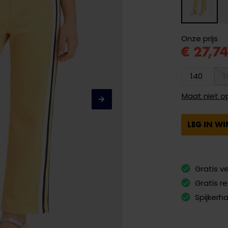
Onze prijs
€ 27,7
140
1
Maat niet o
LEG IN W
Gratis v
Gratis r
Spijkerh