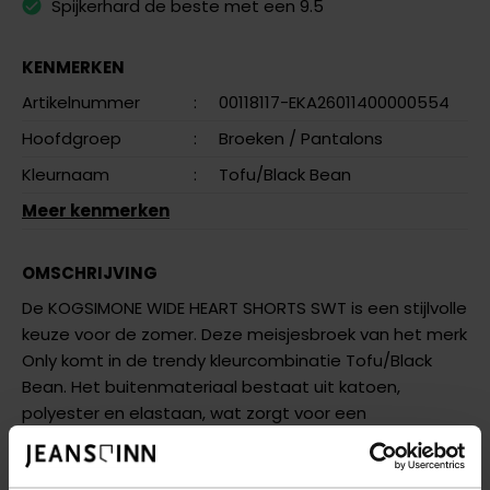
Spijkerhard de beste met een 9.5
KENMERKEN
Artikelnummer
:
00118117-EKA26011400000554
Hoofdgroep
:
Broeken
/ Pantalons
Kleurnaam
:
Tofu/Black Bean
Meer kenmerken
OMSCHRIJVING
De KOGSIMONE WIDE HEART SHORTS SWT is een stijlvolle
keuze voor de zomer. Deze meisjesbroek van het merk
Only komt in de trendy kleurcombinatie Tofu/Black
Bean. Het buitenmateriaal bestaat uit katoen,
polyester en elastaan, wat zorgt voor een
comfortabele en duurzame pasvorm. De shorts
hebben een bijzonder ontwerp met speelse