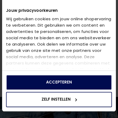
hartvormige details die direct opvallen. Dankzij de
elastische tailleband trek je ze gemakkelijk aan en
Jouw privacyvoorkeuren
zorgen ze voor een ontspannen draagcomfort. De
Wij gebruiken cookies om jouw online shopervaring
decoratieve print op de stof maakt dit kledingstuk
te verbeteren. Dit gebruiken we om content en
uniek en bijzonder geschikt voor zomerse avonturen.
advertenties te personaliseren, om functies voor
Combineer de shorts met een luchtig T-shirt of een
social media te bieden en om ons websiteverkeer
vlotte top, te vinden op dezelfde site, voor een
te analyseren. Ook delen we informatie over uw
complete en modieuze look.
gebruik van onze site met onze partners voor
social media, adverteren en analyse. Deze
VRAGEN OVER DIT PRODUCT?
partners kunnen deze gegevens combineren met
We helpen je graag verder online of in één van onze 6
andere informatie die u aan ze heeft verstrekt of
winkels. Stel je vraag aan de
klantenservice
of bezoek
die ze hebben verzameld op basis van uw gebruik
een van onze
winkels
.
van hun services.
ACCEPTEREN
ZELF INSTELLEN