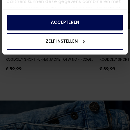
partners kunnen deze gegevens combineren met
andere informatie die u aan ze heeft verstrekt of
die ze hebben verzameld op basis van uw gebruik
van hun services.
ACCEPTEREN
ZELF INSTELLEN
ONLY
ONLY
KOGDOLLY SHORT PUFFER JACKET OTW NO
- FOXGLOVE
KOGDOLLY SHORT
€ 59,99
€ 59,99