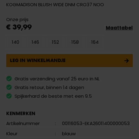
KOGMADISON BLUSH WIDE DNM CRO37 NOO
Onze prijs
€ 39,99
Maattabel
140
146
152
158
164
LEG IN WINKELMANDJE
Gratis verzending vanaf 25 euro in NL
Gratis retour, binnen 14 dagen
Spijkerhard de beste met een 9.5
KENMERKEN
Artikelnummer
:
00116053-EKA26011400000053
Kleur
:
blauw