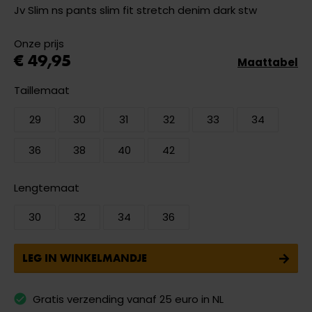
Jv Slim ns pants slim fit stretch denim dark stw
Onze prijs
€ 49,95
Maattabel
Taillemaat
29
30
31
32
33
34
36
38
40
42
Lengtemaat
30
32
34
36
LEG IN WINKELMANDJE
Gratis verzending vanaf 25 euro in NL