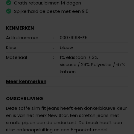
Gratis retour, binnen 14 dagen
Spijkerhard de beste met een 9.5
KENMERKEN
Artikelnummer
:
00079198-E5
Kleur
:
blauw
Materiaal
:
1% elastaan
/ 3%
viscose
/ 29% Polyester
/ 67%
katoen
Meer kenmerken
OMSCHRIJVING
Deze toffe slim fit jeans heeft een donkerblauwe kleur
en is van het merk New Star. Een stretch jeans met
smalle pijpen aan de onderkant. De broek heeft een
rits- en knoopsluiting en een 5-pocket model.