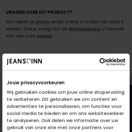
VRAGEN OVER DIT PRODUCT?
We helpen je graag verder online of in één van onze 6
winkels. Stel je vraag aan de
klantenservice
of bezoek
een van onze
winkels
.
AANBEVOLEN VOOR JOU
Shop hier de meest recente jeans van New Star
2
voor
€80
2
voor
€80
Jouw privacyvoorkeuren
Wij gebruiken cookies om jouw online shopervaring
te verbeteren. Dit gebruiken we om content en
advertenties te personaliseren, om functies voor
social media te bieden en om ons websiteverkeer
te analyseren. Ook delen we informatie over uw
gebruik van onze site met onze partners voor