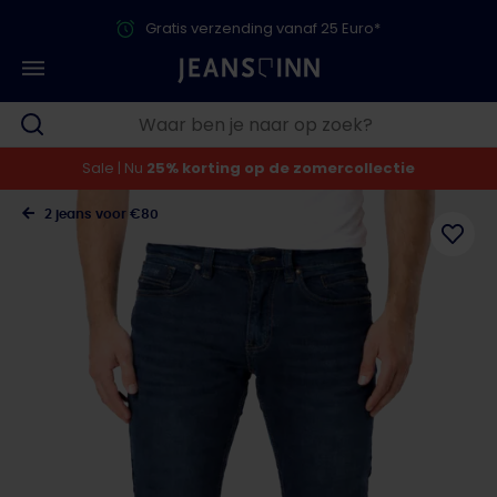
Gratis verzending vanaf 25 Euro*
Sale | Nu
25% korting op de zomercollectie
2 jeans voor €80