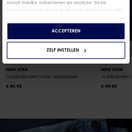
social media, adverteren en analyse. Deze
partners kunnen deze gegevens combineren met
andere informatie die u aan ze heeft verstrekt of
die ze hebben verzameld op basis van uw gebruik
van hun services.
ACCEPTEREN
ZELF INSTELLEN
NEW STAR
NEW STAR
JV SLIM DNM LIGHT STONE
- MIDDEN DENIM
€ 49,95
€ 49,95