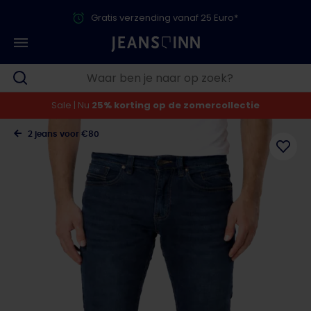
Gratis verzending vanaf 25 Euro*
Sale | Nu
25% korting op de zomercollectie
2 jeans voor €80