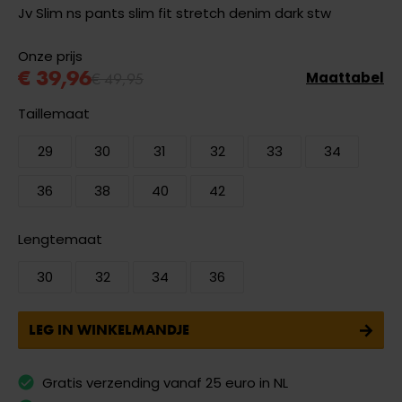
Jv Slim ns pants slim fit stretch denim dark stw
Onze prijs
€ 39,96
€ 49,95
Maattabel
Taillemaat
29
30
31
32
33
34
36
38
40
42
Lengtemaat
30
32
34
36
LEG IN WINKELMANDJE
Gratis verzending vanaf 25 euro in NL