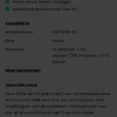
Gratis retour, binnen 14 dagen
Spijkerhard de beste met een 9.5
KENMERKEN
Artikelnummer
:
00079198-E5
Kleur
:
blauw
Materiaal
:
1% elastaan
/ 3%
viscose
/ 29% Polyester
/ 67%
katoen
Meer kenmerken
OMSCHRIJVING
Deze toffe slim fit jeans heeft een donkerblauwe kleur
en is van het merk New Star. Een stretch jeans met
smalle pijpen aan de onderkant. De broek heeft een
rits- en knoopsluiting en een 5-pocket model.