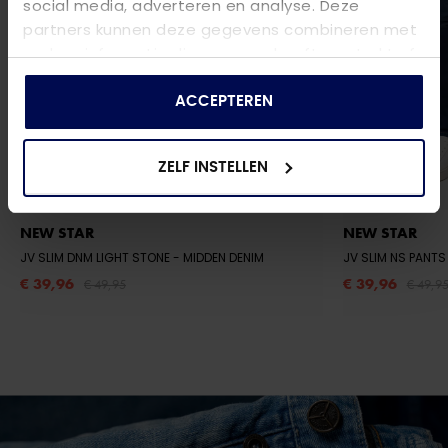
social media, adverteren en analyse. Deze
partners kunnen deze gegevens combineren met
andere informatie die u aan ze heeft verstrekt of
die ze hebben verzameld op basis van uw gebruik
van hun services.
ACCEPTEREN
ZELF INSTELLEN
NEW STAR
NEW STAR
JV SLIM DNM LIGHT STONE
- MIDDEN DENIM
€ 39,96
€ 39,96
€ 49,95
€ 49,9