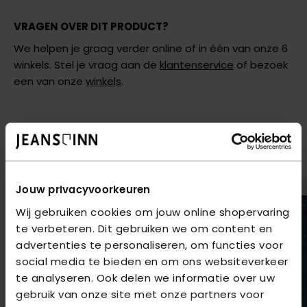
VRAGEN OVER DIT PRODUCT?
We helpen je graag verder online of in één van onze 6
winkels. Stel je vraag aan de
klantenservice
of bezoek
een van onze
winkels
.
AANBEVOLEN VOOR JOU
Shop hier de meest recente jeans van New Star
Jouw privacyvoorkeuren
Wij gebruiken cookies om jouw online shopervaring
te verbeteren. Dit gebruiken we om content en
advertenties te personaliseren, om functies voor
social media te bieden en om ons websiteverkeer
te analyseren. Ook delen we informatie over uw
gebruik van onze site met onze partners voor