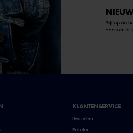
NIEUW
Blijf op de 
deals en leu
NN
KLANTENSERVICE
Bestellen
s
Betalen