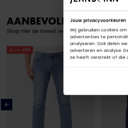
AANBEVOLEN VOOR JO
Jouw privacyvoorkeuren
Wij gebruiken cookies om
Shop hier de meest recente jeans van New Star
advertenties te personal
analyseren. Ook delen we
2
voor
€80
2
voor
€80
adverteren en analyse. 
ze heeft verstrekt of die