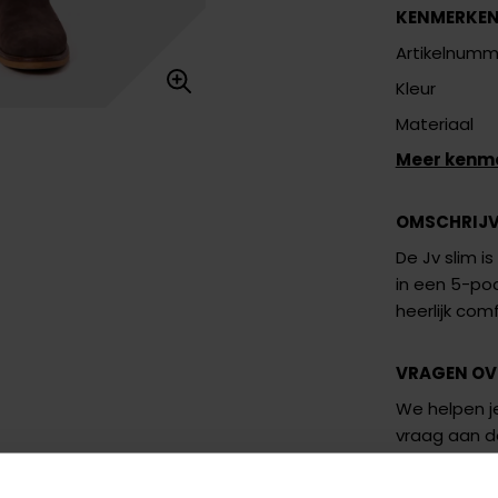
KENMERKE
Artikelnumm
Kleur
Materiaal
Meer kenm
OMSCHRIJ
De Jv slim i
in een 5-poc
heerlijk com
VRAGEN OV
We helpen je
vraag aan 