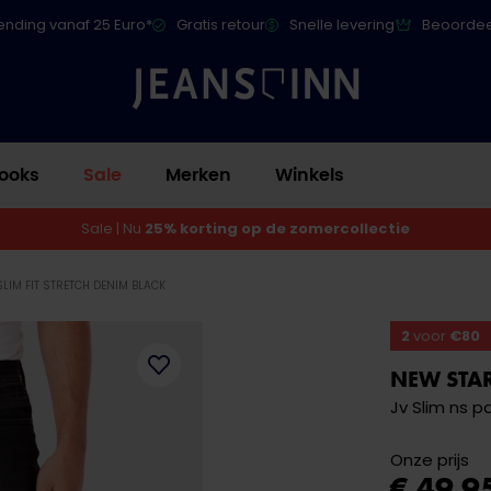
ending vanaf 25 Euro*
Gratis retour
Snelle levering
Beoordee
ooks
Sale
Merken
Winkels
Sale | Nu
25% korting op de zomercollectie
SLIM FIT STRETCH DENIM BLACK
2
voor
€80
NEW STA
Jv Slim ns p
Onze prijs
€ 49,9