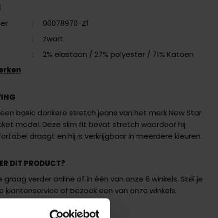
N
er
:
00078970-Z1
:
zwart
:
2% elastaan
/ 27% polyester
/ 71% Katoen
erken
VING
s een basic donkere stretch jeans van het merk New Star
ket model. Deze slim fit bevat stretch waardoor hij
fortabel draagt en hij is verkrijgbaar in meerdere kleuren.
ER DIT PRODUCT?
 graag verder online of in één van onze 6 winkels. Stel je
de
klantenservice
of bezoek een van onze
winkels
.