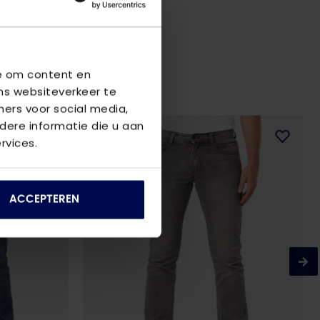
we om content en
ns websiteverkeer te
ners voor social media,
2
voor
€80
ere informatie die u aan
rvices.
ACCEPTEREN