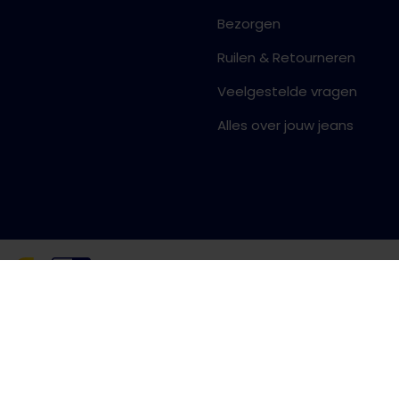
Bezorgen
Ruilen & Retourneren
Veelgestelde vragen
Alles over jouw jeans
Algemene voorwaarden
Priva