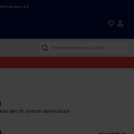
ld met een 9.5
R
ants slim fit stretch denim black
5