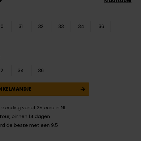
Maattabel
30
31
32
33
34
36
t
32
34
36
INKELMANDJE
erzending vanaf 25 euro in NL
etour, binnen 14 dagen
ard de beste met een 9.5