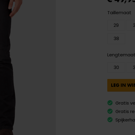
Taillemaat
29
38
Lengtemaa
30
LEG IN W
Gratis v
Gratis r
Spijkerh