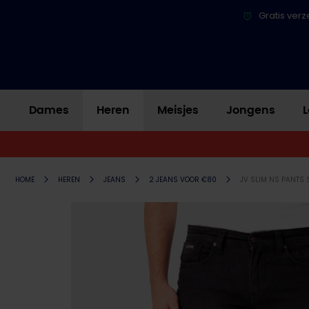
Gratis verz
Dames
Heren
Meisjes
Jongens
L
HOME
HEREN
JEANS
2 JEANS VOOR €80
JV SLIM NS PANTS 