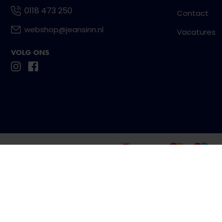
0118 473 250
Contact
webshop@jeansinn.nl
Vacatures
VOLG ONS
Betaal eenvoudig en veilig met