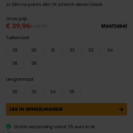
Jv Slim ns pants slim fit stretch denim black
Onze prijs
€ 39,96
€ 49,95
Maattabel
Taillemaat
29
30
31
32
33
34
36
38
Lengtemaat
30
32
34
36
LEG IN WINKELMANDJE
Gratis verzending vanaf 25 euro in NL