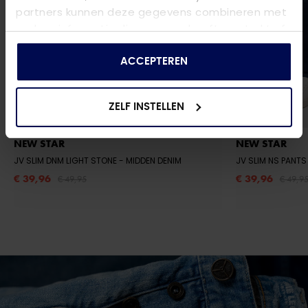
partners kunnen deze gegevens combineren met
andere informatie die u aan ze heeft verstrekt of
die ze hebben verzameld op basis van uw gebruik
van hun services.
ACCEPTEREN
ZELF INSTELLEN
NEW STAR
NEW STAR
JV SLIM DNM LIGHT STONE
- MIDDEN DENIM
€ 39,96
€ 39,96
€ 49,95
€ 49,9