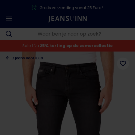
Gratis verzending vanaf 25 Euro*
Sale | Nu
25% korting op de zomercollectie
2 jeans voor €80