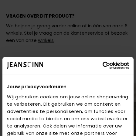
VRAGEN OVER DIT PRODUCT?
We helpen je graag verder online of in één van onze 6
winkels. Stel je vraag aan de
klantenservice
of bezoek
een van onze
winkels
.
AANBEVOLEN VOOR JOU
shop hier de meest recente items van Jack & Jones
Jouw privacyvoorkeuren
Wij gebruiken cookies om jouw online shopervaring
te verbeteren. Dit gebruiken we om content en
advertenties te personaliseren, om functies voor
social media te bieden en om ons websiteverkeer
te analyseren. Ook delen we informatie over uw
gebruik van onze site met onze partners voor