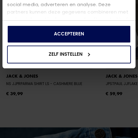
social media, adverteren en analyse. Deze
partners kunnen deze gegevens combineren met
andere informatie die u aan ze heeft verstrekt of
die ze hebben verzameld op basis van uw gebruik
van hun services.
ACCEPTEREN
ZELF INSTELLEN
JACK & JONES
JACK & JONES
NS JJPRPARMA SHIRT LS
- CASHMERE BLUE
JPSTPAUL JJFLAK
€ 39,99
€ 59,99