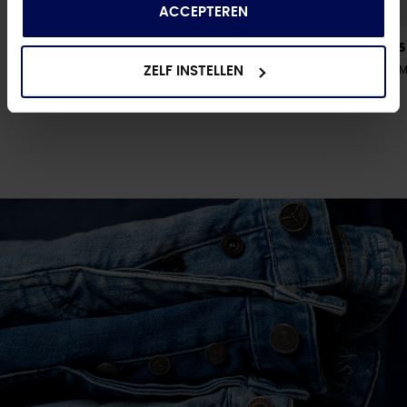
van hun services.
ACCEPTEREN
JACK & JONES
JACK & JONES
JPSTOLLIE THEO JOGGER PANTS
- DARK NAVY
JPSTKANE WILLI
ZELF INSTELLEN
€ 59,99
€ 39,99