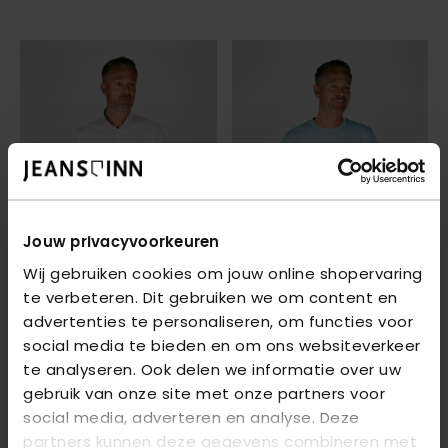
Jouw privacyvoorkeuren
Wij gebruiken cookies om jouw online shopervaring
te verbeteren. Dit gebruiken we om content en
advertenties te personaliseren, om functies voor
DONKER BLAUW
DONKER BLAUW
social media te bieden en om ons websiteverkeer
JERSEY HEMDEN
- WHITE
DB-01 T-SHIRT
- BLUE
te analyseren. Ook delen we informatie over uw
€ 69,99
€ 49,99
gebruik van onze site met onze partners voor
social media, adverteren en analyse. Deze
partners kunnen deze gegevens combineren met