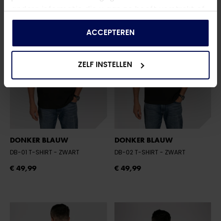
andere informatie die u aan ze heeft verstrekt of
die ze hebben verzameld op basis van uw gebruik
van hun services.
ACCEPTEREN
ZELF INSTELLEN
DONKER BLAUW
DONKER BLAUW
DB-01 T-SHIRT
- ZWART
DB-02 T-SHIRT
- ZWART
€ 49,99
€ 49,99