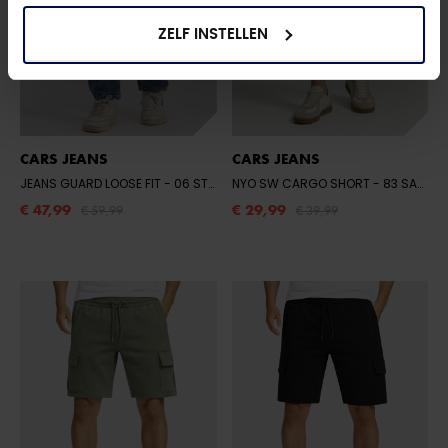
ZELF INSTELLEN
CARS JEANS
CARS JEANS
JEANS GUARD LOOSE FIT
- 06 STONE USED
NYO SW CARGO SHORT
- 83 SAND
€ 47,99
€ 29,99
€ 59,99
€ 39,99