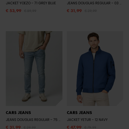
JACKET YOEZO
- 71 GREY BLUE
JEANS DOUGLAS REGULAR
- 03 DARK USED
€ 53,99
€ 31,99
€ 89,99
€ 39,99
CARS JEANS
CARS JEANS
JEANS DOUGLAS REGULAR
- 75 BLEACHED USED
JACKET YETUR
- 12 NAVY
€ 31,99
€ 47,99
€ 39,99
€ 79,99