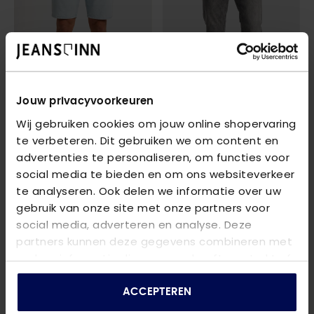
Jouw privacyvoorkeuren
Wij gebruiken cookies om jouw online shopervaring
te verbeteren. Dit gebruiken we om content en
CARS JEANS
CARS JEANS
advertenties te personaliseren, om functies voor
BOWERY DEN.SHORT
- 75 BLEACHED USED
JEANS DOUGLAS REGULAR
- 13 GREY USED
social media te bieden en om ons websiteverkeer
€ 29,99
€ 31,99
€ 39,99
€ 39,99
te analyseren. Ook delen we informatie over uw
gebruik van onze site met onze partners voor
social media, adverteren en analyse. Deze
partners kunnen deze gegevens combineren met
andere informatie die u aan ze heeft verstrekt of
die ze hebben verzameld op basis van uw gebruik
van hun services.
ACCEPTEREN