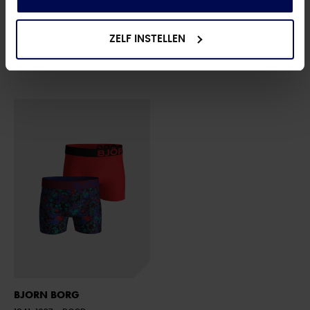
BJORN BORG
BJORN BORG
10001298 MULTIPACK
- MP004 ZWART/MARINE
9999-168190011
- ZWART
ZELF INSTELLEN
€ 44,95
€ 39,95
BJORN BORG