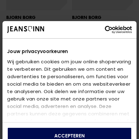
BJORN BORG
BJORN BORG
10003025 MULTIPACK
- MP006 GREEN
10001298 MULTIPACK
- MP001 ZWART
€ 44,95
€ 44,95
Jouw privacyvoorkeuren
Wij gebruiken cookies om jouw online shopervaring
te verbeteren. Dit gebruiken we om content en
advertenties te personaliseren, om functies voor
social media te bieden en om ons websiteverkeer
te analyseren. Ook delen we informatie over uw
gebruik van onze site met onze partners voor
social media, adverteren en analyse. Deze
partners kunnen deze gegevens combineren met
andere informatie die u aan ze heeft verstrekt of
die ze hebben verzameld op basis van uw gebruik
van hun services.
ACCEPTEREN