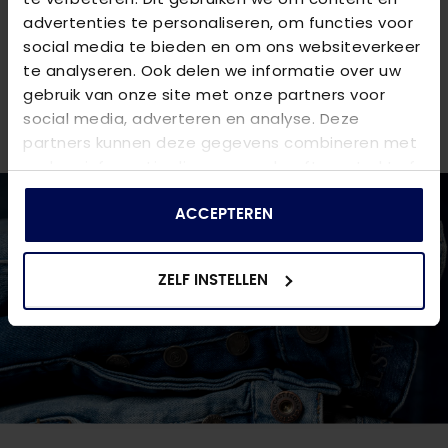
advertenties te personaliseren, om functies voor
VRAGEN OVER DIT PRODUCT?
social media te bieden en om ons websiteverkeer
We helpen je graag verder online of in één van onze 6
te analyseren. Ook delen we informatie over uw
winkels. Stel je vraag aan de
klantenservice
of bezoek
gebruik van onze site met onze partners voor
een van onze
winkels
.
social media, adverteren en analyse. Deze
partners kunnen deze gegevens combineren met
andere informatie die u aan ze heeft verstrekt of
die ze hebben verzameld op basis van uw gebruik
van hun services.
ACCEPTEREN
ZELF INSTELLEN