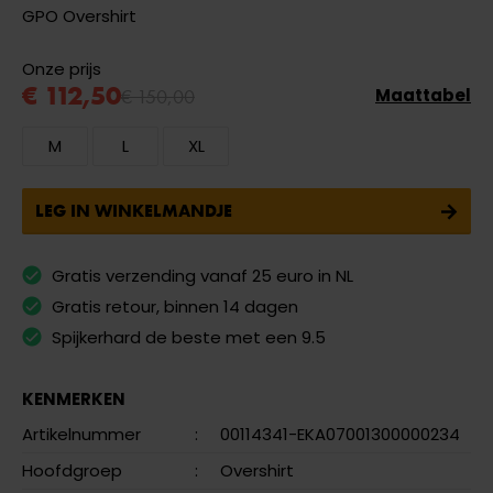
GPO Overshirt
Onze prijs
€ 112,50
€ 150,00
Maattabel
M
L
XL
LEG IN WINKELMANDJE
Gratis verzending vanaf 25 euro in NL
Gratis retour, binnen 14 dagen
Spijkerhard de beste met een 9.5
KENMERKEN
Artikelnummer
:
00114341-EKA07001300000234
Hoofdgroep
:
Overshirt