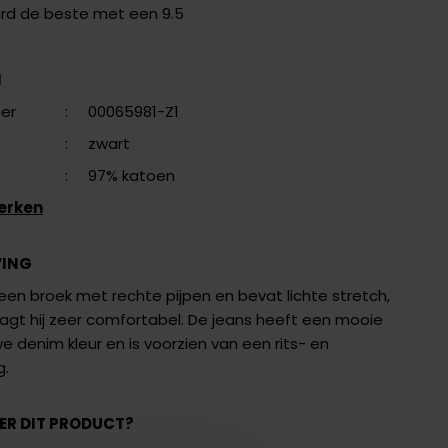
ard de beste met een 9.5
N
er
:
00065981-Z1
:
zwart
:
97% katoen
erken
VING
een broek met rechte pijpen en bevat lichte stretch,
agt hij zeer comfortabel. De jeans heeft een mooie
 denim kleur en is voorzien van een rits- en
g.
ER DIT PRODUCT?