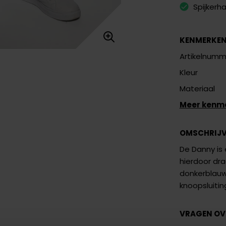
Spijkerh
KENMERKE
Artikelnumm
Kleur
Materiaal
Meer kenm
OMSCHRIJ
De Danny is 
hierdoor dra
donkerblauwe
knoopsluitin
VRAGEN OV