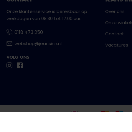
Onze klantenservice is bereikbaar op
Over ons
werkdagen van 08.30 tot 17.00 uur.
Onze winkel
0118 473 250
Contact
webshop@jeansinn.nl
Vacatures
VOLG ONS
Betaal eenvoudig en veilig met