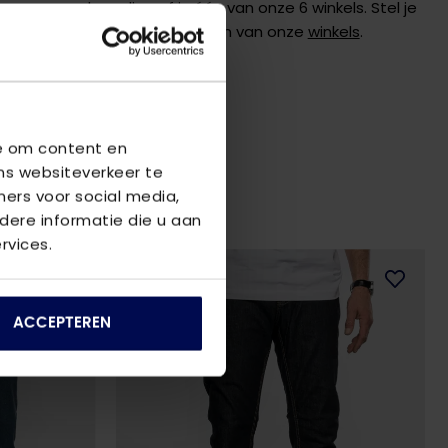
 graag verder online of in één van onze 6 winkels. Stel je
de
klantenservice
of bezoek een van onze
winkels
.
we om content en
ns websiteverkeer te
ners voor social media,
ere informatie die u aan
rvices.
2
voor
€80
ACCEPTEREN