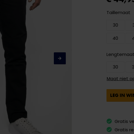
Taillemaat
30
40
Lengtemaa
30
Maat niet o
LEG IN W
Gratis v
Gratis r