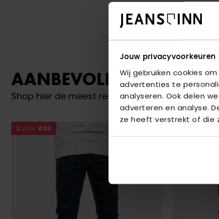
Jouw privacyvoorkeuren
Wij gebruiken cookies om
AANBEVOLEN VOOR JO
advertenties te personal
Shop hier de meest recente jeans van Brams Pa
analyseren. Ook delen we
adverteren en analyse. 
ze heeft verstrekt of die
2
voor
€80
2
voor
€80