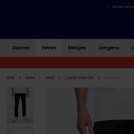
Gratis verz
Dames
Heren
Meisjes
Jongens
L
HOME
HEREN
JEANS
2 JEANS VOOR €80
DANNY D51