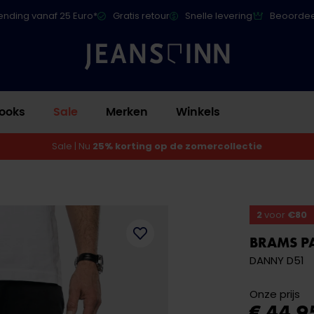
ending vanaf 25 Euro*
Gratis retour
Snelle levering
Beoordee
ooks
Sale
Merken
Winkels
Sale | Nu
25% korting op de zomercollectie
2
voor
€80
BRAMS P
DANNY D51
Onze prijs
€ 44,9