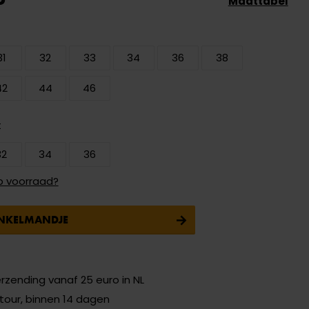
Maattabel
31
32
33
34
36
38
42
44
46
t
32
34
36
p voorraad?
INKELMANDJE
erzending vanaf 25 euro in NL
etour, binnen 14 dagen