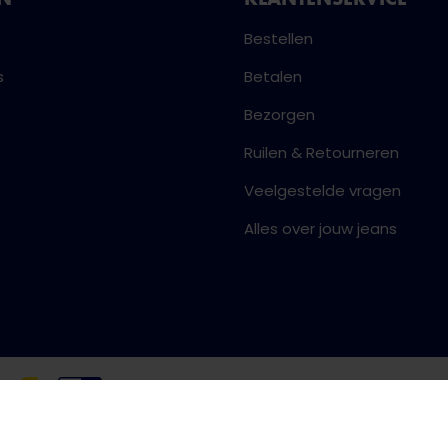
Bestellen
s
Betalen
Bezorgen
Ruilen & Retourneren
Veelgestelde vragen
Alles over jouw jeans
Algemene voorwaarden
Priva