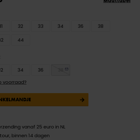
Maattabel
31
32
33
34
36
38
42
44
t
32
34
36
38
p voorraad?
INKELMANDJE
erzending vanaf 25 euro in NL
etour, binnen 14 dagen