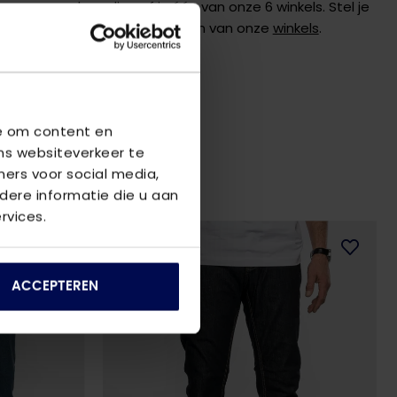
 graag verder online of in één van onze 6 winkels. Stel je
de
klantenservice
of bezoek een van onze
winkels
.
we om content en
ns websiteverkeer te
ners voor social media,
ere informatie die u aan
rvices.
2
voor
€80
ACCEPTEREN