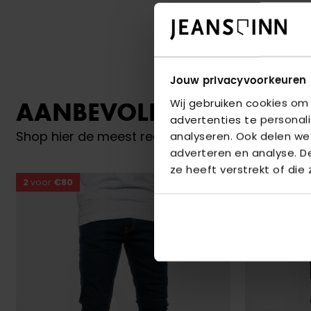
Jouw privacyvoorkeuren
Wij gebruiken cookies om
AANBEVOLEN VOOR JO
advertenties te personal
Shop hier de meest recente jeans van Brams Pa
analyseren. Ook delen we
adverteren en analyse. 
ze heeft verstrekt of die
2
voor
€80
2
voor
€80