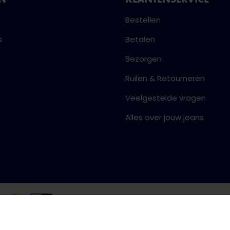
Bestellen
s
Betalen
Bezorgen
Ruilen & Retourneren
Veelgestelde vragen
Alles over jouw jeans
Algemene voorwaarden
Priva