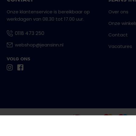
Onze klantenservice is bereikbaar op
Over ons
werkdagen van 08.30 tot 17.00 uur.
Onze winkel
0118 473 250
Contact
webshop@jeansinn.nl
Vacatures
VOLG ONS
Betaal eenvoudig en veilig met