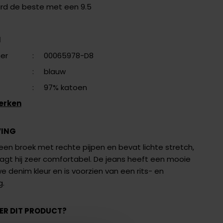
ard de beste met een 9.5
N
er
:
00065978-D8
:
blauw
:
97% katoen
erken
VING
een broek met rechte pijpen en bevat lichte stretch,
agt hij zeer comfortabel. De jeans heeft een mooie
 denim kleur en is voorzien van een rits- en
g.
ER DIT PRODUCT?