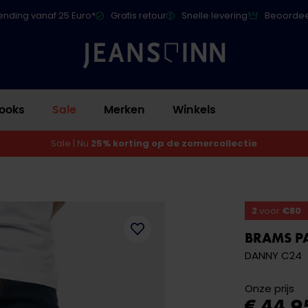
ending vanaf 25 Euro*
Gratis retour
Snelle levering
Beoordee
ooks
Sale
Merken
Winkels
Sale | Nu
25% korting op de zomercollectie
2
voor
€80
BRAMS P
DANNY C24
Onze prijs
€ 44,9