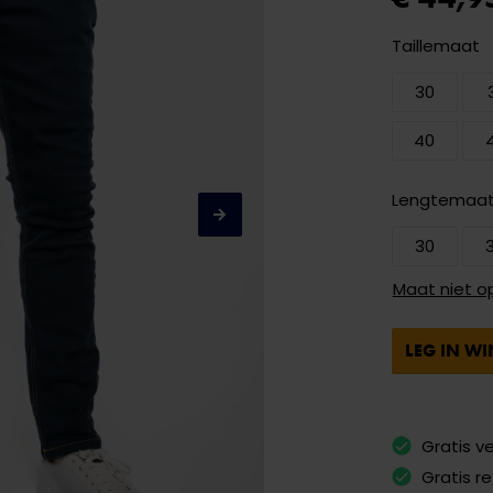
Taillemaat
30
40
Lengtemaa
30
Maat niet o
LEG IN W
Gratis v
Gratis r