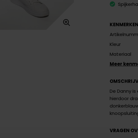
Spijkerh
KENMERKE
Artikelnumm
Kleur
Materiaal
Meer kenm
OMSCHRIJ
De Danny is 
hierdoor dra
donkerblauwe
knoopsluitin
VRAGEN OV