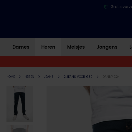
Gratis verz
Dames
Heren
Meisjes
Jongens
L
HOME
HEREN
JEANS
2 JEANS VOOR €80
DANNY C24