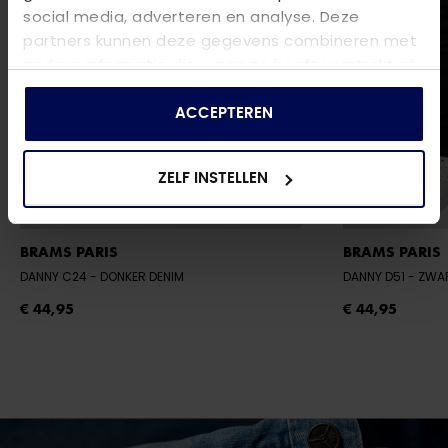
social media, adverteren en analyse. Deze
partners kunnen deze gegevens combineren met
andere informatie die u aan ze heeft verstrekt of
die ze hebben verzameld op basis van uw gebruik
van hun services.
ACCEPTEREN
ZELF INSTELLEN
BRAMS PARIS
BRAMS PARIS
DANNY C24
- DONKER DENIM
DANNY D51
- ZWA
€ 44,95
€ 44,95