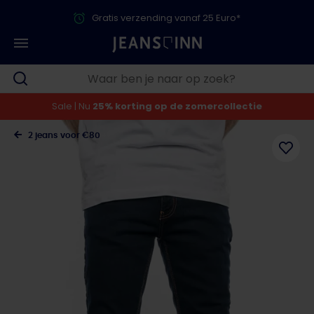
Gratis verzending vanaf 25 Euro*
Sale | Nu
25% korting op de zomercollectie
2 jeans voor €80