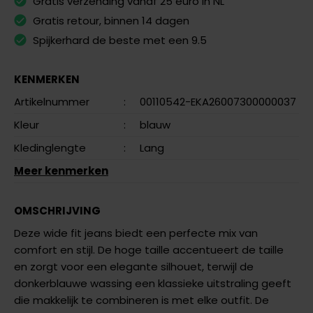
Gratis verzending vanaf 25 euro in NL
Gratis retour, binnen 14 dagen
Spijkerhard de beste met een 9.5
KENMERKEN
Artikelnummer
:
00110542-EKA26007300000037
Kleur
:
blauw
Kledinglengte
:
Lang
Meer kenmerken
OMSCHRIJVING
Deze
wide fit jeans
biedt een perfecte mix van
comfort en stijl. De
hoge taille
accentueert de taille
en zorgt voor een elegante silhouet, terwijl de
donkerblauwe wassing
een klassieke uitstraling geeft
die makkelijk te combineren is met elke outfit. De