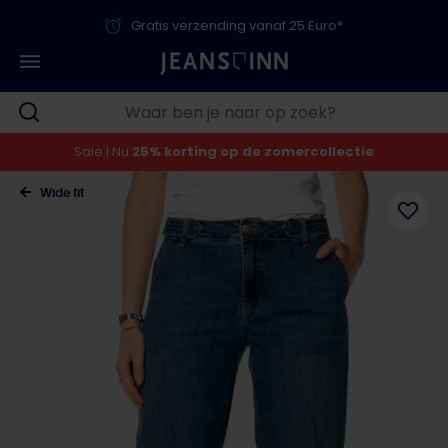
Gratis verzending vanaf 25 Euro*
Sale | Nu
25% korting op de zomercollectie
Wide fit