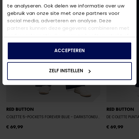
te analyseren. Ook delen we informatie over uw
gebruik van onze site met onze partners voor
social media, adverteren en analyse. Deze
partners kunnen deze gegevens combineren met
andere informatie die u aan ze heeft verstrekt of
die ze hebben verzameld op basis van uw gebruik
van hun services.
ACCEPTEREN
ZELF INSTELLEN
RED BUTTON
RED BUTTON
COLETTE 5-POCKETS FOREVER BLUE
- DARKSTONEUSED0
DE COLETTE PUNTA
€ 69,99
€ 69,99