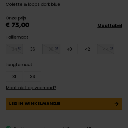
Colette & loops dark blue
Onze prijs
€ 75,00
Maattabel
Taillemaat
34
36
38
40
42
44
Lengtemaat
31
33
Maat niet op voorraad?
LEG IN WINKELMANDJE