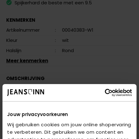
Spijkerhard de beste met een 9.5
KENMERKEN
Artikelnummer
:
00040383-W1
Kleur
:
wit
Halslijn
:
Rond
Meer kenmerken
OMSCHRIJVING
Dit witte t-shirt van het merk garage heeft een ronde
hals en korte mouwen. Het shirt is body fit. Dat wil
zeggen dat het t-shirt mooi aansluit rond het lichaam.
Het shirt is gemaakt van 95% katoen en 5% elastaan.
Jouw privacyvoorkeuren
Dit maakt het shirt aangenaam om te dragen.
Wij gebruiken cookies om jouw online shopervaring
te verbeteren. Dit gebruiken we om content en
VRAGEN OVER DIT PRODUCT?