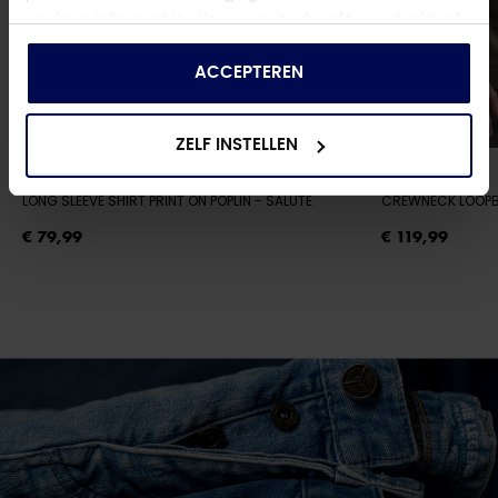
andere informatie die u aan ze heeft verstrekt of
die ze hebben verzameld op basis van uw gebruik
van hun services.
ACCEPTEREN
ZELF INSTELLEN
PME LEGEND
PME LEGEND
LONG SLEEVE SHIRT PRINT ON POPLIN
- SALUTE
CREWNECK LOOPB
€ 79,99
€ 119,99