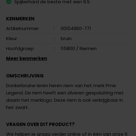
Spijkerhard de beste met een 9.5
KENMERKEN
Artikelnummer
:
00104960-771
Kleur
:
bruin
Hoofdgroep
:
115800
/ Riemen
Meer kenmerken
OMSCHRIJVING
Donkerbruine leren heren riem van het merk Pme
Legend. De riem heeft een zilveren gespsluiting met
daarin het merklogo. Deze riem is ook verkrijgbaar in
het zwart.
VRAGEN OVER DIT PRODUCT?
We helpen je graag verder online of in één van onze 6