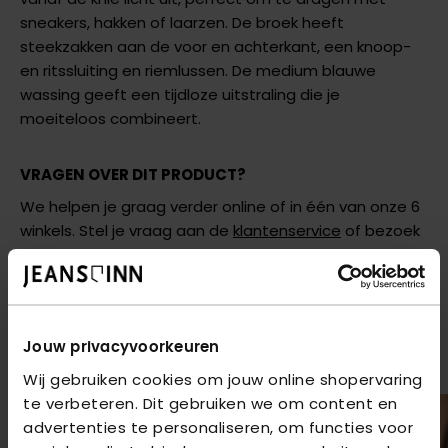
sneakers, hakken of laarzen. De broek heeft
steekzakken aan de voor en achterkant, een knoop-
en ritssluiting en riemlussen. De medium blauwe
wassing geeft een tijdloze uitstraling die je
moeiteloos combineert.
VRAGEN OVER DIT PRODUCT?
We helpen je graag verder online of in één van onze 6
winkels. Stel je vraag aan de
klantenservice
of bezoek
een van onze
winkels
.
AANBEVOLEN VOOR JOU
Jouw privacyvoorkeuren
Shop hier de meest recente items van Red Button
Wij gebruiken cookies om jouw online shopervaring
te verbeteren. Dit gebruiken we om content en
advertenties te personaliseren, om functies voor