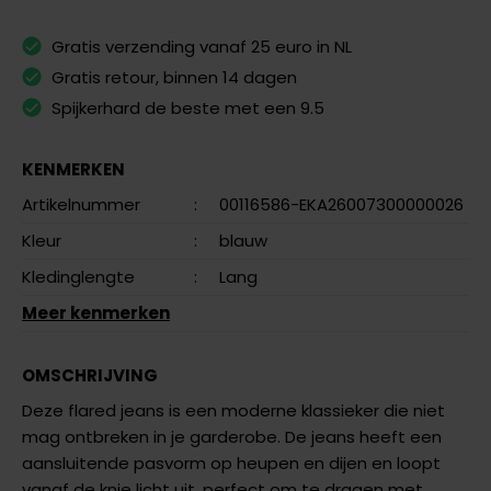
Gratis verzending vanaf 25 euro in NL
Gratis retour, binnen 14 dagen
Spijkerhard de beste met een 9.5
KENMERKEN
Artikelnummer
:
00116586-EKA26007300000026
Kleur
:
blauw
Kledinglengte
:
Lang
Meer kenmerken
OMSCHRIJVING
Deze flared jeans is een moderne klassieker die niet
mag ontbreken in je garderobe. De jeans heeft een
aansluitende pasvorm op heupen en dijen en loopt
vanaf de knie licht uit, perfect om te dragen met