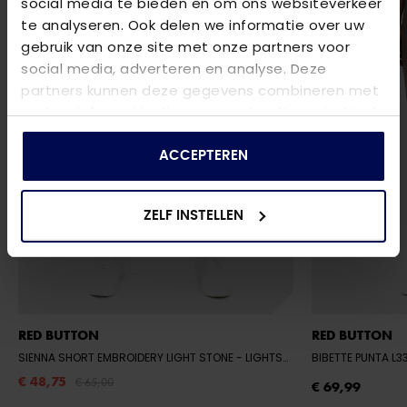
social media te bieden en om ons websiteverkeer
te analyseren. Ook delen we informatie over uw
gebruik van onze site met onze partners voor
social media, adverteren en analyse. Deze
partners kunnen deze gegevens combineren met
andere informatie die u aan ze heeft verstrekt of
die ze hebben verzameld op basis van uw gebruik
van hun services.
ACCEPTEREN
ZELF INSTELLEN
RED BUTTON
RED BUTTON
SIENNA SHORT EMBROIDERY LIGHT STONE
- LIGHTSTONE182
BIBETTE PUNTA L3
€ 48,75
€ 65,00
€ 69,99