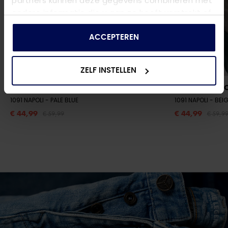
partners kunnen deze gegevens combineren met
andere informatie die u aan ze heeft verstrekt of
die ze hebben verzameld op basis van uw gebruik
van hun services.
ACCEPTEREN
ZELF INSTELLEN
NAPOLI UOMO
NAPOLI UOM
1091 NAPOLI
- PALE BLUE
1091 NAPOLI
- BEI
€ 44,99
€ 44,99
€ 59,99
€ 59,9